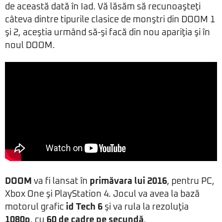
de această dată în Iad. Vă lăsăm să recunoaşteţi
câteva dintre tipurile clasice de monştri din DOOM 1
şi 2, aceştia urmând să-şi facă din nou apariţia şi în
noul DOOM.
DOOM
va fi lansat în
primăvara lui 2016
, pentru PC,
Xbox One şi PlayStation 4. Jocul va avea la bază
motorul grafic
id Tech 6
şi va rula la rezoluţia
1080p
, cu
60 de cadre pe secundă
.