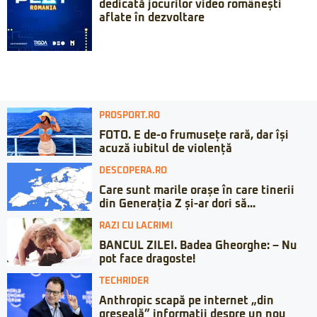
dedicată jocurilor video românești
aflate în dezvoltare
PROSPORT.RO
FOTO. E de-o frumusețe rară, dar își
acuză iubitul de violență
DESCOPERA.RO
Care sunt marile orașe în care tinerii
din Generația Z și-ar dori să...
RAZI CU LACRIMI
BANCUL ZILEI. Badea Gheorghe: – Nu
pot face dragoste!
TECHRIDER
Anthropic scapă pe internet „din
greșeală” informații despre un nou