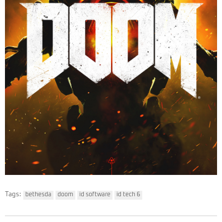
Tags:
bethesda
doom
id software
id tech 6