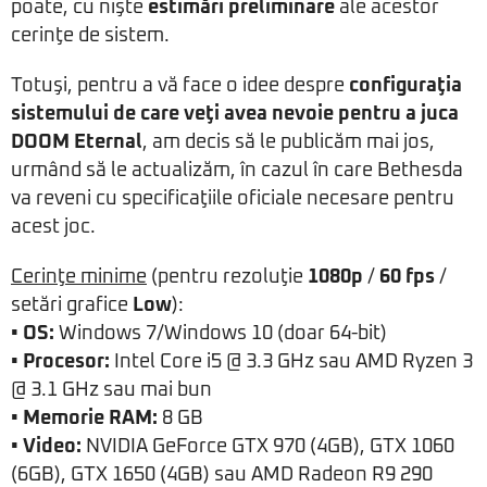
poate, cu nişte
estimări preliminare
ale acestor
cerinţe de sistem.
Totuşi, pentru a vă face o idee despre
configuraţia
sistemului de care veţi avea nevoie pentru a juca
DOOM Eternal
, am decis să le publicăm mai jos,
urmând să le actualizăm, în cazul în care Bethesda
va reveni cu specificaţiile oficiale necesare pentru
acest joc.
Cerinţe minime
(pentru rezoluţie
1080p
/
60 fps
/
setări grafice
Low
):
• OS:
Windows 7/Windows 10 (doar 64-bit)
• Procesor:
Intel Core i5 @ 3.3 GHz sau AMD Ryzen 3
@ 3.1 GHz sau mai bun
• Memorie RAM:
8 GB
• Video:
NVIDIA GeForce GTX 970 (4GB), GTX 1060
(6GB), GTX 1650 (4GB) sau AMD Radeon R9 290