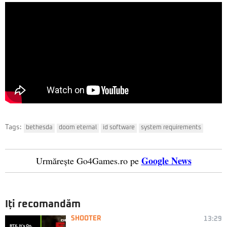
Tags:
bethesda
doom eternal
id software
system requirements
Google News
Urmărește Go4Games.ro pe
Iți recomandăm
SHOOTER
13:29