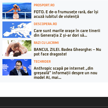
PROSPORT.RO
FOTO. E de-o frumusețe rară, dar își
acuză iubitul de violență
DESCOPERA.RO
Care sunt marile orașe în care tinerii
din Generația Z și-ar dori să...
RAZI CU LACRIMI
BANCUL ZILEI. Badea Gheorghe: – Nu
pot face dragoste!
TECHRIDER
Anthropic scapă pe internet „din
greșeală” informații despre un nou
model AI, mai...