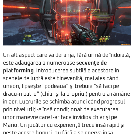
Un alt aspect care va deranja, fără urmă de îndoială,
este adăugarea a numeroase
secvenţe de
platforming
. Introducerea subtilă a acestora în
scenele de luptă este binevenită, mai ales când,
uneori, lipseşte “podeaua” şi trebuie “să faci pe
dracu-n patru” (chiar şi la propriu!) pentru a rămâne
în aer. Lucrurile se schimbă atunci când progresul
prin niveluri ţi-e însă condiţionat de executarea
unor manevre care l-ar face invidios chiar şi pe
Mario. Un jucător cu experienţă trece însă rapid şi
peste aceste hopuri, nu fără a se enerva însă