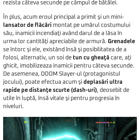
rezista câteva secunde pe câmpul de bătălei.
În plus, acum eroul principal a primit şi un mini-
lansator de flăcări
montat pe umărul costumului
său, inamicii incendiaţi având darul de a lăsa în
urma lor cantităţi apreciabile de armură.
Grenadele
se întorc şi ele, existând însă şi posibilitatea de a
folosi, alternativ, un soi de
tun cu gheaţă
care, aţi
ghicit, imobilizeaza inamicii pentru câteva secunde.
De asemenea, DOOM Slayer-ul (protagonistul
jocului), poate efectua acum şi
deplasări ultra
rapide pe distanţe scurte (dash-uri)
, deosebit de
utile în luptă, însă vitale şi pentru progresia în
niveluri.