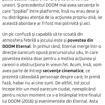
uneori. Şi precedentul DOOM mai avea secvenţe în
care “ţopăiai” între platforme, însă nu erau dese şi
nu distrăgeau atenţia de la acţiunea propriu-zisă, iar
această abordare ar fi fost mai potrivită şi aici.
Un pic confuză şi capabilă să te scoată din
atmosfera febrilă a jocului este şi
povestea din
DOOM Eternal
. În primul rând, Eternal merge într-o
direcţie oarecum opusă precursorului său, în care
povestea exista doar pentru a motiva acţiunea şi
rareori o obstrucţiona în vreun fel. Acum, însă, vom
avea parte de întregi
secvenţe cinematice
, ce
prezintă câteodată personaje despre care, în primă
fază, habar nu ai cine sunt. De altfel, tot jocul
începe într-un mod oarecum ciudat, neexplicând
pentru niciun moment ce s-a întâmplat între finalul
lui DOOM (2016) şi evenimentele din Eternal. Asta