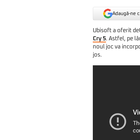
Adaugă-ne ca
Ubisoft a oferit d
Cry 5
. Astfel, pe 
noul joc va incorp
jos.