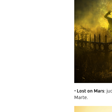
•
Lost on Mars
: j
Marte.