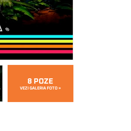
8 POZE
VEZI GALERIA FOTO »