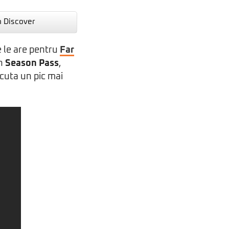
n Discover
e le are pentru
Far
în
Season Pass
,
cuta un pic mai