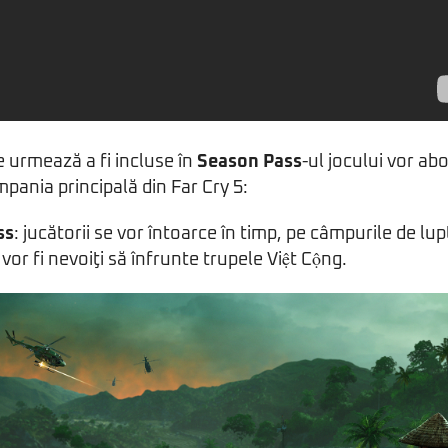
e urmează a fi incluse în
Season Pass
-ul jocului vor ab
mpania principală din Far Cry 5:
ss
: jucătorii se vor întoarce în timp, pe câmpurile de lup
or fi nevoiţi să înfrunte trupele Việt Cộng.