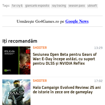
Tags:
far cry 6
giancarlo esposito
ray tracing
season pass
ubisoft
Google News
Urmărește Go4Games.ro pe
Iți recomandăm
SHOOTER
13:29
Sesiunea Open Beta pentru Gears of
War: E-Day începe astăzi, cu suport
pentru DLSS și NVIDIA Reflex
SHOOTER
17:02
Halo Campaign Evolved Review: 25 ani
de istorie în zece ore de gameplay