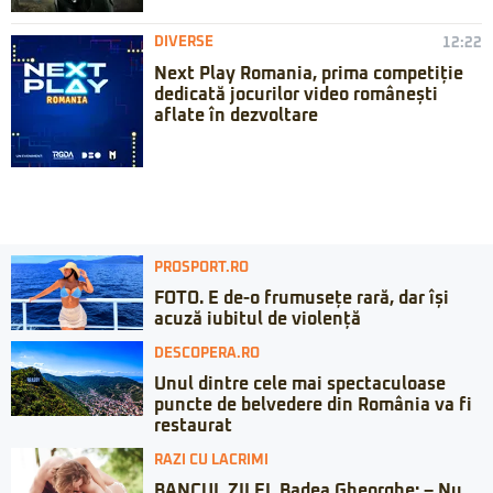
DIVERSE
12:22
Next Play Romania, prima competiție
dedicată jocurilor video românești
aflate în dezvoltare
PROSPORT.RO
FOTO. E de-o frumusețe rară, dar își
acuză iubitul de violență
DESCOPERA.RO
Unul dintre cele mai spectaculoase
puncte de belvedere din România va fi
restaurat
RAZI CU LACRIMI
BANCUL ZILEI. Badea Gheorghe: – Nu