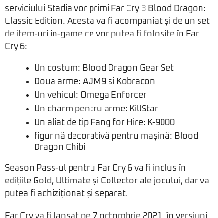
serviciului Stadia vor primi Far Cry 3 Blood Dragon:
Classic Edition. Acesta va fi acompaniat și de un set
de item-uri in-game ce vor putea fi folosite în Far
Cry 6:
Un costum: Blood Dragon Gear Set
Doua arme: AJM9 si Kobracon
Un vehicul: Omega Enforcer
Un charm pentru arme: KillStar
Un aliat de tip Fang for Hire: K-9000
figurină decorativă pentru mașină: Blood
Dragon Chibi
Season Pass-ul pentru Far Cry 6 va fi inclus în
edițiile Gold, Ultimate și Collector ale jocului, dar va
putea fi achiziționat și separat.
Far Cry va fi lansat pe 7 octombrie 2021, în versiuni