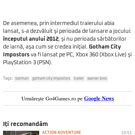
De asemenea, prin intermediul traierului abia
lansat, s-a dezvăluit şi perioada de lansare a jocului:
începutul anului 2012
, şi nu perioada sărbătorilor
de iarnă, aşa cum se credea iniţial.
Gotham City
Impostors
va fi lansat pe PC, Xbox 360 (Xbox Live) şi
PlayStation 3 (PSN).
Tags:
batman
gotham city impostors
trailer
warner bros
Google News
Urmărește Go4Games.ro pe
Iți recomandăm
ACTION ADVENTURE
10:51