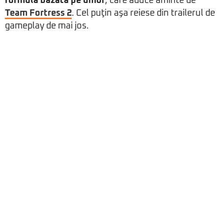
formulă bazată pe umor
, care aduce aminte de
Team Fortress 2
. Cel puţin aşa reiese din trailerul de
gameplay de mai jos.