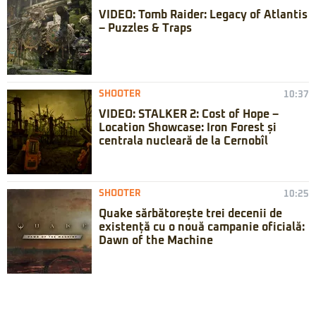
VIDEO: Tomb Raider: Legacy of Atlantis
– Puzzles & Traps
SHOOTER
10:37
VIDEO: STALKER 2: Cost of Hope –
Location Showcase: Iron Forest și
centrala nucleară de la Cernobîl
SHOOTER
10:25
Quake sărbătorește trei decenii de
existență cu o nouă campanie oficială:
Dawn of the Machine