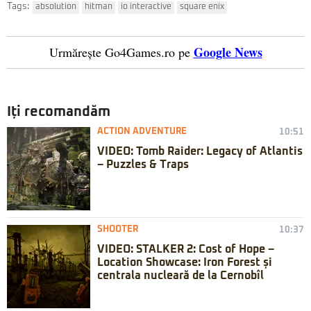
Tags:
absolution
hitman
io interactive
square enix
Google News
Urmărește Go4Games.ro pe
Iți recomandăm
ACTION ADVENTURE
10:51
VIDEO: Tomb Raider: Legacy of Atlantis
– Puzzles & Traps
SHOOTER
10:37
VIDEO: STALKER 2: Cost of Hope –
Location Showcase: Iron Forest și
centrala nucleară de la Cernobîl