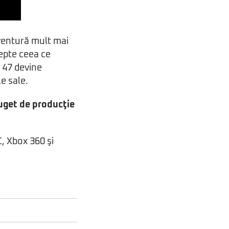
aventură mult mai
cepte ceea ce
l 47 devine
e sale.
uget de producţie
, Xbox 360 şi