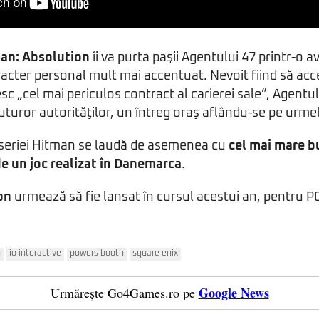
an: Absolution
îi va purta paşii Agentului 47 printr-o 
racter personal mult mai accentuat. Nevoit fiind să ac
c „cel mai periculos contract al carierei sale”, Agentu
tuturor autorităţilor, un întreg oraş aflându-se pe urmel
l seriei Hitman se laudă de asemenea cu
cel mai mare b
de un joc realizat în Danemarca
.
on
urmează să fie lansat în cursul acestui an, pentru PC
n
io interactive
powers booth
square enix
Google News
Urmărește Go4Games.ro pe