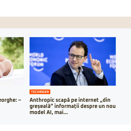
TECHRIDER
orghe: –
Anthropic scapă pe internet „din
greșeală” informații despre un nou
model AI, mai...