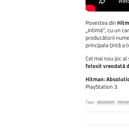
Povestea din
Hitm
„intimă”, cu un ca
producătorii numes
principala ţintă a 
Cel mai nou joc a
folosit vreodată 
Hitman: Absoluti
PlayStation 3.
Tags:
absolution
hitma