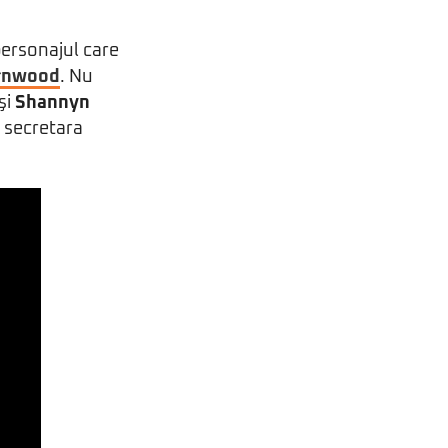
personajul care
urnwood
. Nu
şi
Shannyn
e secretara