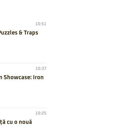
10:51
Puzzles & Traps
10:37
n Showcase: Iron
10:25
nță cu o nouă