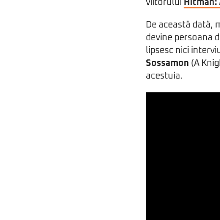
viitorului
Hitman:
De această dată, m
devine persoana d
lipsesc nici intervi
Sossamon
(A Knig
acestuia.