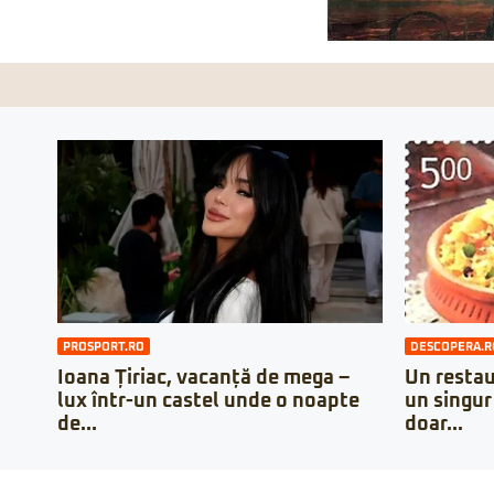
PROSPORT.RO
DESCOPERA.R
Ioana Țiriac, vacanță de mega –
Un restau
lux într-un castel unde o noapte
un singur
de...
doar...