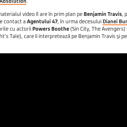
 Absolution
.
aterialul video îl are în prim plan pe
Benjamin Travis
, 
e contact a
Agentului 47
, în urma decesului
Dianei B
urile cu actorii
Powers Boothe
(Sin City, The Avengers) 
ht’s Tale), care îi interpretează pe Benjamin Travis şi p