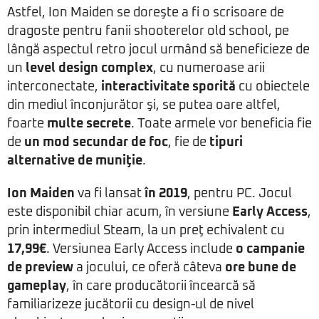
Astfel, Ion Maiden se doreşte a fi o scrisoare de
dragoste pentru fanii shooterelor old school, pe
lângă aspectul retro jocul urmând să beneficieze de
un
level design complex
, cu numeroase arii
interconectate,
interactivitate sporită
cu obiectele
din mediul înconjurător şi, se putea oare altfel,
foarte
multe secrete
. Toate armele vor beneficia fie
de
un mod secundar de foc
, fie de
tipuri
alternative de muniţie
.
Ion Maiden
va fi lansat
în 2019
, pentru PC. Jocul
este disponibil chiar acum, în versiune
Early Access
,
prin intermediul Steam, la un preţ echivalent cu
17,99€
. Versiunea Early Access include
o campanie
de preview
a jocului, ce oferă câteva
ore bune de
gameplay
, în care producătorii încearcă să
familiarizeze jucătorii cu design-ul de nivel