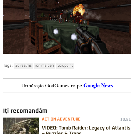
Tags:
3d realms
ion maiden
voidpoint
Google News
Urmărește Go4Games.ro pe
Iți recomandăm
ACTION ADVENTURE
10:51
VIDEO: Tomb Raider: Legacy of Atlantis
– Puzzles & Traps