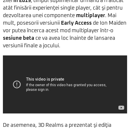
zilei
în 2019
, timpul suplimentar urmând a fi alocat
atât finisării experienţei single player, cât şi pentru
dezvoltarea unei componente
multiplayer
. Mai
mult, posesorii versiunii
Early Access
de Ion Maiden
vor putea încerca acest mod multiplayer într-o
sesiune beta
ce va avea loc înainte de lansarea
versiunii finale a jocului.
De asemenea, 3D Realms a prezentat şi ediţia