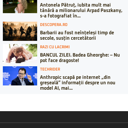
Antonela Pătruț, iubita mult mai
tânără a milionarului Arpad Paszkany,
s-a fotografiat în...
DESCOPERA.RO
Barbarii au fost neînțeleși timp de
secole, susțin cercetătorii
RAZI CU LACRIMI
BANCUL ZILEI. Badea Gheorghe: – Nu
pot face dragoste!
TECHRIDER
Anthropic scapă pe internet „din
greșeală” informații despre un nou
model AI, mai...