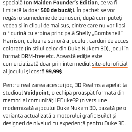
specială
Ion Maiden Founder’s Edition
, ce va fi
limitată la doar
500 de bucăţi
. În pachet se vor
regăsi o sumedenie de bonusuri, după cum puteţi
vedea şi în clipul de mai sus, dintre care nu vor lipsi
o figurină cu eroina principală Shelly „Bombshell”
Harrison, coloana sonoră a jocului, carduri de acces
colorate (în stilul celor din Duke Nukem 3D), jocul în
format DRM-free etc. Această ediţie este
comercializată doar prin intermediul
site-ului oficial
al jocului şi costă
99,99$
.
Pentru realizarea acestui joc, 3D Realms a apelat la
studioul
Voidpoint
, o echipă proaspăt formată din
membri ai comunităţii EDuke32 (o versiune
modernizată a jocului Duke Nukem 3D, bazată pe o
variantă actualizată a motorului grafic Build) şi
designeri de niveluri cu experienţă pentru Duke 3D.