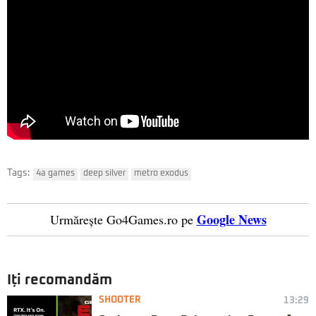
Tags:
4a games
deep silver
metro exodus
Google News
Urmărește Go4Games.ro pe
Iți recomandăm
SHOOTER
13:29