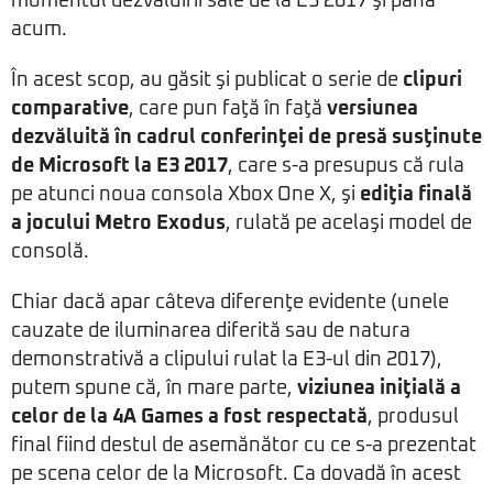
momentul dezvăluirii sale de la E3 2017 şi până
acum.
În acest scop, au găsit şi publicat o serie de
clipuri
comparative
, care pun faţă în faţă
versiunea
dezvăluită în cadrul conferinţei de presă susţinute
de Microsoft la E3 2017
, care s-a presupus că rula
pe atunci noua consola Xbox One X, şi
ediţia finală
a jocului Metro Exodus
, rulată pe acelaşi model de
consolă.
Chiar dacă apar câteva diferenţe evidente (unele
cauzate de iluminarea diferită sau de natura
demonstrativă a clipului rulat la E3-ul din 2017),
putem spune că, în mare parte,
viziunea iniţială a
celor de la 4A Games a fost respectată
, produsul
final fiind destul de asemănător cu ce s-a prezentat
pe scena celor de la Microsoft. Ca dovadă în acest