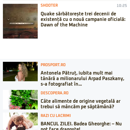
SHOOTER
10:25
Quake sărbătorește trei decenii de
existență cu o nouă campanie oficială:
Dawn of the Machine
PROSPORT.RO
Antonela Pătruț, iubita mult mai
tânără a milionarului Arpad Paszkany,
s-a fotografiat în...
DESCOPERA.RO
Câte alimente de origine vegetală ar
trebui să mâncăm pe săptămână?
RAZI CU LACRIMI
BANCUL ZILEI. Badea Gheorghe: – Nu
pot face dragoste!