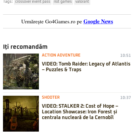
Tags:
crossover event pass
riot games
valorant
Google News
Urmărește Go4Games.ro pe
Iți recomandăm
ACTION ADVENTURE
10:51
VIDEO: Tomb Raider: Legacy of Atlantis
– Puzzles & Traps
SHOOTER
10:37
VIDEO: STALKER 2: Cost of Hope –
Location Showcase: Iron Forest și
centrala nucleară de la Cernobîl