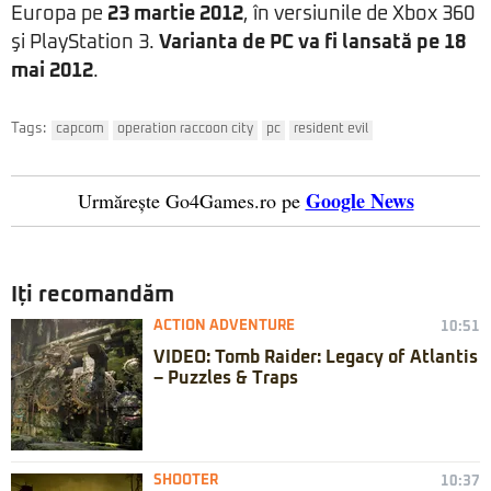
Europa pe
23 martie 2012
, în versiunile de Xbox 360
şi PlayStation 3.
Varianta de PC va fi lansată pe 18
mai 2012
.
Tags:
capcom
operation raccoon city
pc
resident evil
Google News
Urmărește Go4Games.ro pe
Iți recomandăm
ACTION ADVENTURE
10:51
VIDEO: Tomb Raider: Legacy of Atlantis
– Puzzles & Traps
SHOOTER
10:37