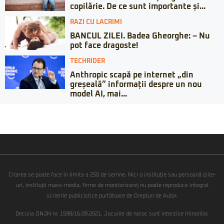
copilărie. De ce sunt importante și...
RAZI CU LACRIMI
BANCUL ZILEI. Badea Gheorghe: – Nu
pot face dragoste!
TECHRIDER
Anthropic scapă pe internet „din
greșeală” informații despre un nou
model AI, mai...
Citarea se poate face în limita a 250 de semne. Nici o instituţie sau persoană (site-
uri, instituţii mass-media, firme de monitorizare) nu poate reproduce integral
scrierile publicistice purtătoare de Drepturi de Autor.
Decizia ONJN nr. 1598/16.09.2021. Jocurile de noroc sunt interzise minorilor.