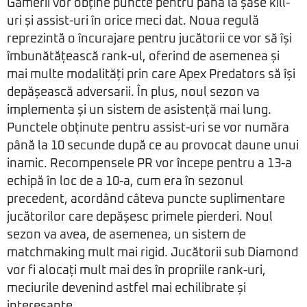
Gamerii vor obține puncte pentru până la șase kill-
uri și assist-uri în orice meci dat. Noua regulă
reprezintă o încurajare pentru jucătorii ce vor să își
îmbunătățească rank-ul, oferind de asemenea și
mai multe modalități prin care Apex Predators să își
depășească adversarii. În plus, noul sezon va
implementa și un sistem de asistență mai lung.
Punctele obținute pentru assist-uri se vor număra
până la 10 secunde după ce au provocat daune unui
inamic. Recompensele PR vor începe pentru a 13-a
echipă în loc de a 10-a, cum era în sezonul
precedent, acordând câteva puncte suplimentare
jucătorilor care depășesc primele pierderi. Noul
sezon va avea, de asemenea, un sistem de
matchmaking mult mai rigid. Jucătorii sub Diamond
vor fi alocați mult mai des în propriile rank-uri,
meciurile devenind astfel mai echilibrate și
interesante.