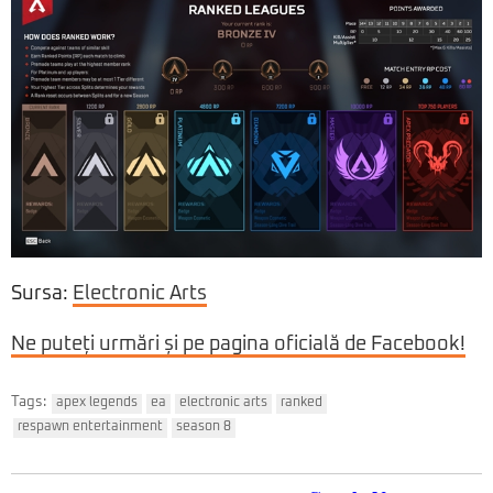
Sursa:
Electronic Arts
Ne puteți urmări și pe pagina oficială de Facebook!
Tags:
apex legends
ea
electronic arts
ranked
respawn entertainment
season 8