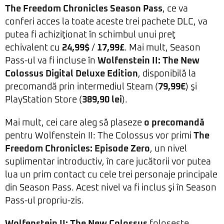
The Freedom Chronicles Season Pass
, ce va
conferi acces la toate aceste trei pachete DLC, va
putea fi achiziţionat în schimbul unui preţ
echivalent cu
24,99$
/
17,99£
. Mai mult, Season
Pass-ul va fi incluse în
Wolfenstein II: The New
Colossus Digital Deluxe Edition
, disponibilă la
precomandă prin intermediul Steam (
79,99€
) şi
PlayStation Store (
389,90 lei
).
Mai mult, cei care aleg să plaseze
o precomandă
pentru Wolfenstein II: The Colossus vor primi
The
Freedom Chronicles: Episode Zero
, un nivel
suplimentar introductiv, în care jucătorii vor putea
lua un prim contact cu cele trei personaje principale
din Season Pass. Acest nivel va fi inclus şi în Season
Pass-ul propriu-zis.
Wolfenstein II: The New Colossus
foloseşte