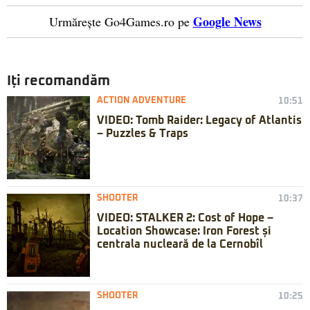
Google News
Urmărește Go4Games.ro pe
Iți recomandăm
ACTION ADVENTURE
10:51
VIDEO: Tomb Raider: Legacy of Atlantis
– Puzzles & Traps
SHOOTER
10:37
VIDEO: STALKER 2: Cost of Hope –
Location Showcase: Iron Forest și
centrala nucleară de la Cernobîl
SHOOTER
10:25