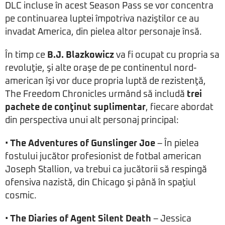
DLC incluse în acest Season Pass se vor concentra
pe continuarea luptei împotriva naziştilor ce au
invadat America, din pielea altor personaje însă.
În timp ce
B.J. Blazkowicz
va fi ocupat cu propria sa
revoluţie, şi alte oraşe de pe continentul nord-
american îşi vor duce propria luptă de rezistenţă,
The Freedom Chronicles urmând să includă
trei
pachete de conţinut suplimentar
, fiecare abordat
din perspectiva unui alt personaj principal:
•
The Adventures of Gunslinger Joe
– În pielea
fostului jucător profesionist de fotbal american
Joseph Stallion, va trebui ca jucătorii să respingă
ofensiva nazistă, din Chicago şi până în spaţiul
cosmic.
•
The Diaries of Agent Silent Death
– Jessica