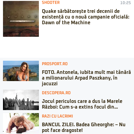
SHOOTER
10:25
Quake sărbătorește trei decenii de
existență cu o nouă campanie oficială:
Dawn of the Machine
PROSPORT.RO
FOTO. Antonela, iubita mult mai tânără
a milionarului Arpad Paszkany, în
jacuzzi
DESCOPERA.RO
Jocul periculos care a dus la Marele
Război: Cum s-a extins focul din...
RAZI CU LACRIMI
BANCUL ZILEI. Badea Gheorghe: – Nu
pot face dragoste!