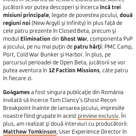
jucătorii vor putea descoperi şi încerca
încă trei
misiuni principale
, legate de povestea jocului,
două
regiuni noi
(New Argyll şi Infinity) în plus faţă de
cele patru prezente în Closed Beta, precum şi
modul
Elimination
din
Ghost War
, componenta PvP
a jocului, pe nu mai puţin de
patru hărţi
: PMC Camp,
Port, Cold War Bunker şi Harbor. În plus, pe
parcursul perioadei de Open Beta, jucătorii se vor
putea aventura în
12 Faction Missions
, câte patru
în fiecare zi.
Go4games
a fost singura publicaţie din România
invitată să încerce Tom Clancy’s Ghost Recon
Breakpoint înainte de lansarea jocului, impresiile
noastre fiind grupate în acest
preview exclusiv
. În
plus, am realizat şi două interviuri cu producătorii:
Matthew Tomkinson
, User Experience Director în