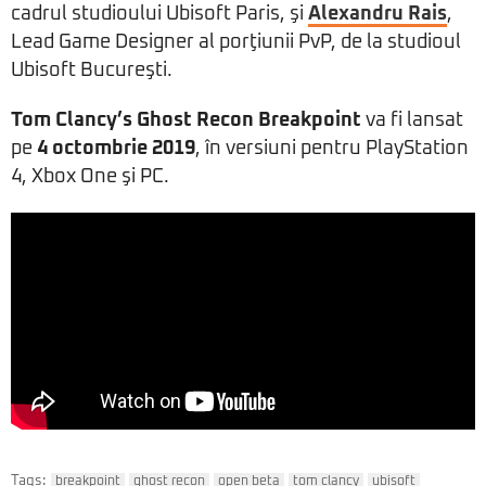
cadrul studioului Ubisoft Paris, şi
Alexandru Rais
,
Lead Game Designer al porţiunii PvP, de la studioul
Ubisoft Bucureşti.
Tom Clancy’s Ghost Recon Breakpoint
va fi lansat
pe
4 octombrie 2019
, în versiuni pentru PlayStation
4, Xbox One şi PC.
Tags:
breakpoint
ghost recon
open beta
tom clancy
ubisoft