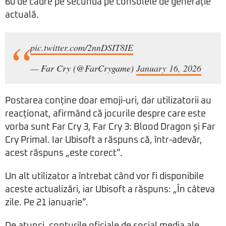
60 de cadre pe secundă pe consolele de generație
actuală.
pic.twitter.com/2nnDSIT8IE
— Far Cry (@FarCrygame)
January 16, 2026
Postarea conține doar emoji-uri, dar utilizatorii au
reacționat, afirmând că jocurile despre care este
vorba sunt Far Cry 3, Far Cry 3: Blood Dragon și Far
Cry Primal. Iar Ubisoft a răspuns că, într-adevăr,
acest răspuns „este corect”.
Un alt utilizator a întrebat când vor fi disponibile
aceste actualizări, iar Ubisoft a răspuns: „În câteva
zile. Pe 21 ianuarie”.