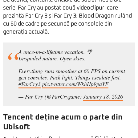
De atunci, conturile oficiale de social media ale
seriei Far Cry au postat două videoclipuri care
prezintă Far Cry 3 și Far Cry 3: Blood Dragon rulând
cu 60 de cadre pe secundă pe consolele din
generația actuală.
A once-in-a-lifetime vacation. 🌴
Unspoiled nature. Open skies.
Everything runs smoother at 60 FPS on current
gen consoles. Pack light. Things escalate fast.
#FarCry3
pic.twitter.com/WkhHp9paYF
— Far Cry (@FarCrygame)
January 18, 2026
Tencent deține acum o parte din
Ubisoft