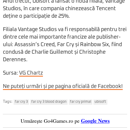
Anul trecut, Ubisoft a lansat o nouă filială, Vantage
Studios, în care compania chinezească Tencent
deține o participație de 25%.
Filiala Vantage Studios va fi responsabilă pentru trei
dintre cele mai importante francize ale publisher-
ului: Assassin’s Creed, Far Cry și Rainbow Six, fiind
condusă de Charlie Guillemot și Christophe
Derennes.
Sursa:
VG Chartz
Ne puteți urmări și pe pagina oficială de Facebook!
Tags:
far cry 3
far cry 3 blood dragon
far cry primal
ubisoft
Google News
Urmărește Go4Games.ro pe