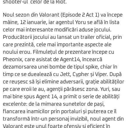
shooter-ul celor de la Riot.
Noul sezon din Valorant (Episode 2 Act 1) va începe
mâine, 12 ianuarie, iar agentul Yoru se află în lista
celor mai interesante modificări aduse jocului.
Producătorii jocului au lansat un trailer oficial, prin
care prezintă, cele mai importante aspecte ale
noului erou. Filmulețul de prezentare începe cu
Pheonix, care asistat de Agent14, încearcă
dezamorsarea unei bombe de tipul spike, chiar în
timp ce se duealează cu Jett, Cypher și Viper. După
ce reușesc să își elimine adversarii, grație abilităților
pe care eroii le au, agenții părăsesc zona. Yuri, sau
mai bine spus Agent 14, a primit o serie de abilități
excelente: de la mimarea sunetelor de pași,
flancarea inamicilor prin portaluri și puterea ce îl
transformă într-un personaj invizibil, noul agent din
Valorant este unul foarte ofensiv și eficient în