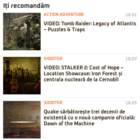
Iți recomandăm
ACTION ADVENTURE
10:51
VIDEO: Tomb Raider: Legacy of Atlantis
– Puzzles & Traps
SHOOTER
10:37
VIDEO: STALKER 2: Cost of Hope –
Location Showcase: Iron Forest și
centrala nucleară de la Cernobîl
SHOOTER
10:25
Quake sărbătorește trei decenii de
existență cu o nouă campanie oficială:
Dawn of the Machine