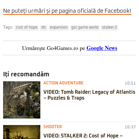
Ne puteți urmări și pe pagina oficială de Facebook!
Tags:
cost of hope
dlc
expansion
gsc game world
stalker 2
Google News
Urmărește Go4Games.ro pe
Iți recomandăm
ACTION ADVENTURE
10:51
VIDEO: Tomb Raider: Legacy of Atlantis
– Puzzles & Traps
SHOOTER
10:37
VIDEO: STALKER 2: Cost of Hope –