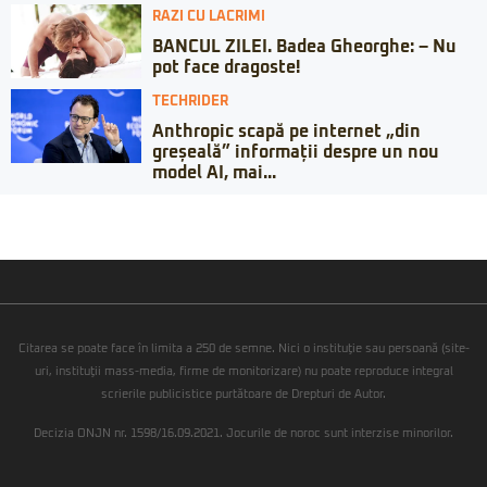
RAZI CU LACRIMI
BANCUL ZILEI. Badea Gheorghe: – Nu
pot face dragoste!
TECHRIDER
Anthropic scapă pe internet „din
greșeală” informații despre un nou
model AI, mai...
Citarea se poate face în limita a 250 de semne. Nici o instituţie sau persoană (site-
uri, instituţii mass-media, firme de monitorizare) nu poate reproduce integral
scrierile publicistice purtătoare de Drepturi de Autor.
Decizia ONJN nr. 1598/16.09.2021. Jocurile de noroc sunt interzise minorilor.