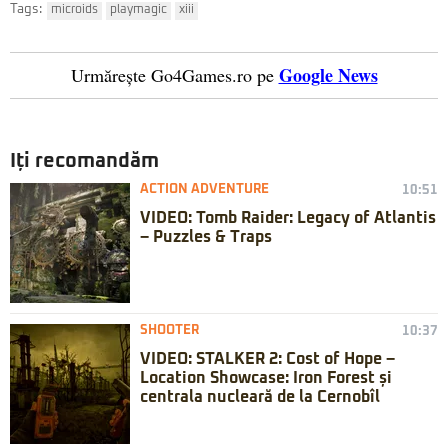
Tags:
microids
playmagic
xiii
Google News
Urmărește Go4Games.ro pe
Iți recomandăm
ACTION ADVENTURE
10:51
VIDEO: Tomb Raider: Legacy of Atlantis
– Puzzles & Traps
SHOOTER
10:37
VIDEO: STALKER 2: Cost of Hope –
Location Showcase: Iron Forest și
centrala nucleară de la Cernobîl