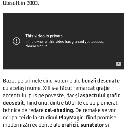
Ubisoft în 2003.
Bazat pe primele cinci volume ale
benzii desenate
cu acelaşi nume, XIII s-a făcut remarcat graţie
accentului pus pe poveste, dar şi
aspectului grafic
deosebit
, fiind unul dintre titlurile ce au pionierat
tehnica de redare
cel-shading
. De remake se vor
ocupa cei de la studioul
PlayMagic
, fiind promise
modernizări evidente ale
graficii
,
sunetelor
şi