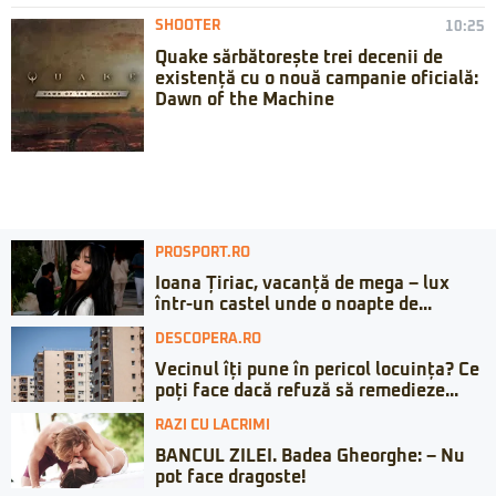
SHOOTER
10:25
Quake sărbătorește trei decenii de
existență cu o nouă campanie oficială:
Dawn of the Machine
PROSPORT.RO
Ioana Țiriac, vacanță de mega – lux
într-un castel unde o noapte de...
DESCOPERA.RO
Vecinul îți pune în pericol locuința? Ce
poți face dacă refuză să remedieze...
RAZI CU LACRIMI
BANCUL ZILEI. Badea Gheorghe: – Nu
pot face dragoste!