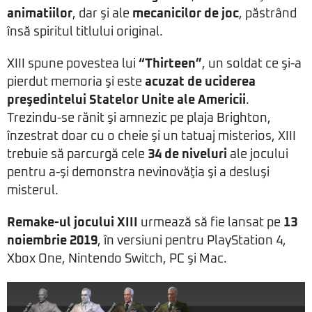
animatiilor
, dar şi ale
mecanicilor de joc
, păstrând
însă spiritul titlului original.
XIII spune povestea lui
“Thirteen”
, un soldat ce şi-a
pierdut memoria şi este
acuzat de uciderea
preşedintelui Statelor Unite ale Americii
.
Trezindu-se rănit şi amnezic pe plaja Brighton,
înzestrat doar cu o cheie şi un tatuaj misterios, XIII
trebuie să parcurgă cele
34 de niveluri
ale jocului
pentru a-şi demonstra nevinovăţia şi a desluşi
misterul.
Remake-ul jocului XIII
urmează să fie lansat pe
13
noiembrie 2019
, în versiuni pentru PlayStation 4,
Xbox One, Nintendo Switch, PC şi Mac.