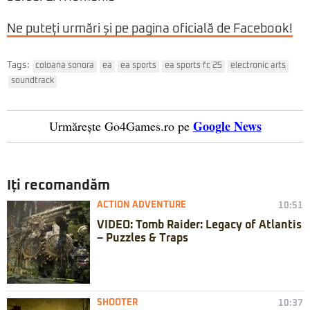
Ne puteți urmări și pe pagina oficială de Facebook!
Tags:
coloana sonora
ea
ea sports
ea sports fc 25
electronic arts
soundtrack
Google News
Urmărește Go4Games.ro pe
Iți recomandăm
ACTION ADVENTURE
10:51
VIDEO: Tomb Raider: Legacy of Atlantis
– Puzzles & Traps
SHOOTER
10:37