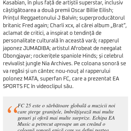
Kasabian, în plus față de artiștii superstar, inclusiv
câștigătoarea a două premii Oscar Billie Eilish;
Prințul Reggaetonului J Balvin; superproducătorul
britanic Fred again; Charli xcx, al cărei album „Brat”,
aclamat de critici, a inspirat o tendință de
personalitate culturală în această vară; rapperul
japonez JUMADIBA; artistul Afrobeat de neegalat
Obongjayar; rockerițele spaniole Hinds; și celebrul
revivalist jungle Nia Archives. Pe coloana sonoră se
va regăsi și un cântec nou-nouț al rapperului
polonez MATA, superfan FC, care a prezentat EA
SPORTS FC în videoclipul său.
FC 25 este o sărbătoare globală a muzicii noi
care șterge granițele, îmbrățișează mai multe
genuri și oferă mai multe surprize. Echipa EA
Music a petrecut aproape un an creând o
coloană sonoră epică care va defini partea