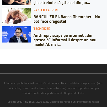
și ce trebuie să știe cei din jur...
RAZI CU LACRIMI
BANCUL ZILEI. Badea Gheorghe: – Nu
pot face dragoste!
TECHRIDER
Anthropic scapă pe internet „din
greșeală” informații despre un nou
model AI, mai...
Citarea se poate face în limita a 250 de semne. Nici o instituţie sau persoană (site-
uri, instituţii mass-media, firme de monitorizare) nu poate reproduce integral
scrierile publicistice purtătoare de Drepturi de Autor.
Decizia ONJN nr. 1598/16.09.2021. Jocurile de noroc sunt interzise minorilor.