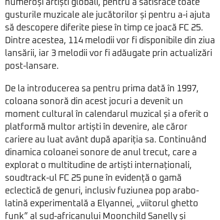
numeroși artiști globali, pentru a satisface toate
gusturile muzicale ale jucătorilor și pentru a-i ajuta
să descopere diferite piese în timp ce joacă FC 25.
Dintre acestea, 114 melodii vor fi disponibile din ziua
lansării, iar 3 melodii vor fi adăugate prin actualizări
post-lansare.
De la introducerea sa pentru prima dată în 1997,
coloana sonoră din acest jocuri a devenit un
moment cultural în calendarul muzical și a oferit o
platformă multor artiști în devenire, ale căror
cariere au luat avânt după apariția sa. Continuând
dinamica coloanei sonore de anul trecut, care a
explorat o multitudine de artiști internaționali,
soudtrack-ul FC 25 pune în evidență o gamă
eclectică de genuri, inclusiv fuziunea pop arabo-
latină experimentală a Elyannei, „viitorul ghetto
funk” al sud-africanului Moonchild Sanelly și