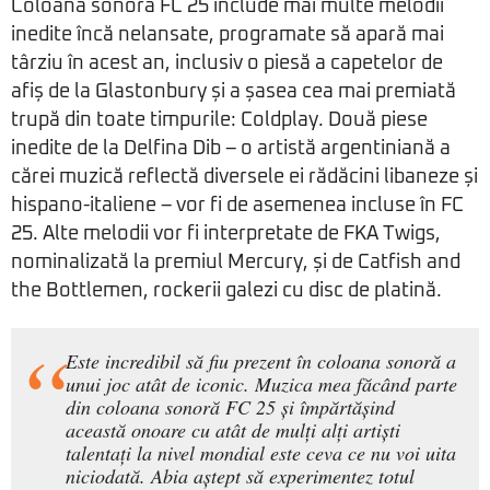
Coloana sonoră FC 25 include mai multe melodii
inedite încă nelansate, programate să apară mai
târziu în acest an, inclusiv o piesă a capetelor de
afiș de la Glastonbury și a șasea cea mai premiată
trupă din toate timpurile: Coldplay. Două piese
inedite de la Delfina Dib – o artistă argentiniană a
cărei muzică reflectă diversele ei rădăcini libaneze și
hispano-italiene – vor fi de asemenea incluse în FC
25. Alte melodii vor fi interpretate de FKA Twigs,
nominalizată la premiul Mercury, și de Catfish and
the Bottlemen, rockerii galezi cu disc de platină.
Este incredibil să fiu prezent în coloana sonoră a
unui joc atât de iconic. Muzica mea făcând parte
din coloana sonoră FC 25 și împărtășind
această onoare cu atât de mulți alți artiști
talentați la nivel mondial este ceva ce nu voi uita
niciodată. Abia aștept să experimentez totul