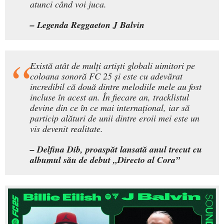
atunci când voi juca.
– Legenda Reggaeton J Balvin
Există atât de mulți artiști globali uimitori pe
coloana sonoră FC 25 și este cu adevărat
incredibil că două dintre melodiile mele au fost
incluse în acest an. În fiecare an, tracklistul
devine din ce în ce mai internațional, iar să
particip alături de unii dintre eroii mei este un
vis devenit realitate.
– Delfina Dib, proaspăt lansată anul trecut cu
albumul său de debut „Directo al Cora”