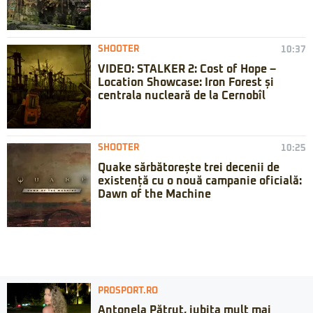
SHOOTER
10:37
VIDEO: STALKER 2: Cost of Hope –
Location Showcase: Iron Forest și
centrala nucleară de la Cernobîl
SHOOTER
10:25
Quake sărbătorește trei decenii de
existență cu o nouă campanie oficială:
Dawn of the Machine
PROSPORT.RO
Antonela Pătruț, iubita mult mai