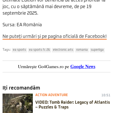
Ultimate Edition vor beneficia de acces prioritar la
joc, cu o săptămână mai devreme, de pe 19
septembrie 2025.
Sursa: EA România
Ne puteți urmări și pe pagina oficială de Facebook!
Tags:
ea sports
ea sports fc 26
electronic arts
romania
superliga
Google News
Urmărește Go4Games.ro pe
Iți recomandăm
ACTION ADVENTURE
10:51
VIDEO: Tomb Raider: Legacy of Atlantis
– Puzzles & Traps