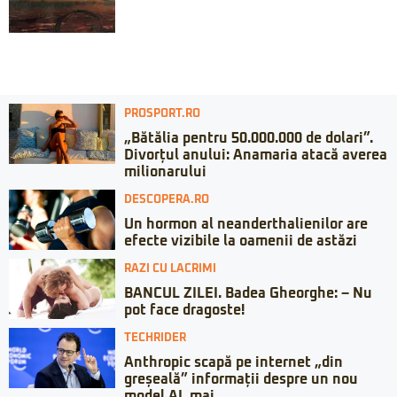
PROSPORT.RO
„Bătălia pentru 50.000.000 de dolari”.
Divorțul anului: Anamaria atacă averea
milionarului
DESCOPERA.RO
Un hormon al neanderthalienilor are
efecte vizibile la oamenii de astăzi
RAZI CU LACRIMI
BANCUL ZILEI. Badea Gheorghe: – Nu
pot face dragoste!
TECHRIDER
Anthropic scapă pe internet „din
greșeală” informații despre un nou
model AI, mai...