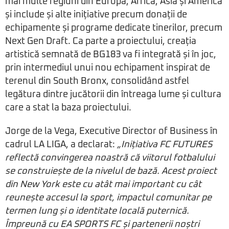
mai multe regiuni din Europa, Africa, Asia și America
și include și alte inițiative precum donații de
echipamente și programe dedicate tinerilor, precum
Next Gen Draft. Ca parte a proiectului, creația
artistică semnată de BG183 va fi integrată și în joc,
prin intermediul unui nou echipament inspirat de
terenul din South Bronx, consolidând astfel
legătura dintre jucătorii din întreaga lume și cultura
care a stat la baza proiectului.
Jorge de la Vega, Executive Director of Business în
cadrul LA LIGA, a declarat:
„Inițiativa FC FUTURES
reflectă convingerea noastră că viitorul fotbalului
se construiește de la nivelul de bază. Acest proiect
din New York este cu atât mai important cu cât
reunește accesul la sport, impactul comunitar pe
termen lung și o identitate locală puternică.
Împreună cu EA SPORTS FC și partenerii noștri