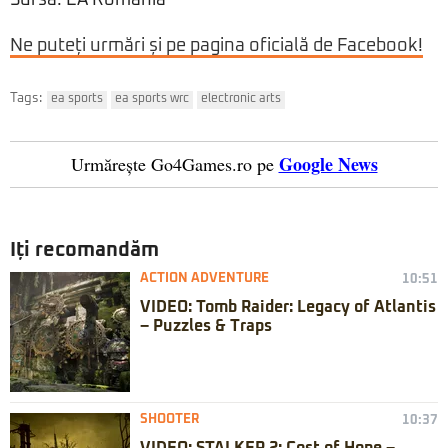
Sursa
: EA România
Ne puteți urmări și pe pagina oficială de Facebook!
Tags:
ea sports
ea sports wrc
electronic arts
Google News
Urmărește Go4Games.ro pe
Iți recomandăm
ACTION ADVENTURE
10:51
VIDEO: Tomb Raider: Legacy of Atlantis
– Puzzles & Traps
SHOOTER
10:37