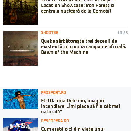
VIDEO: STALKER 2: Cost of Hope –
Location Showcase: Iron Forest și
centrala nucleară de la Cernobîl
SHOOTER
10:25
Quake sărbătorește trei decenii de
existență cu o nouă campanie oficială:
Dawn of the Machine
PROSPORT.RO
FOTO. Irina Deleanu, imagini
incendiare: „Îmi place să fiu cât mai
naturală”
DESCOPERA.RO
Cum arată o zi din viața unui