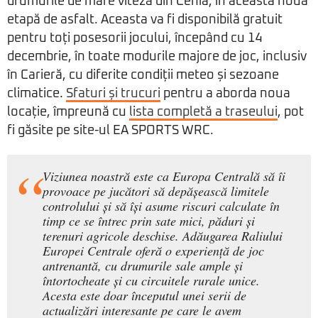
drumurile de mare viteză din Cehia, în această nouă
etapă de asfalt. Aceasta va fi disponibilă gratuit
pentru toți posesorii jocului, începând cu 14
decembrie, în toate modurile majore de joc, inclusiv
în Carieră, cu diferite condiții meteo și sezoane
climatice.
Sfaturi și trucuri
pentru a aborda noua
locație, împreună cu
lista completă a traseului
, pot
fi găsite pe site-ul EA SPORTS WRC.
Viziunea noastră este ca Europa Centrală să îi
provoace pe jucători să depășească limitele
controlului și să își asume riscuri calculate în
timp ce se întrec prin sate mici, păduri și
terenuri agricole deschise. Adăugarea Raliului
Europei Centrale oferă o experiență de joc
antrenantă, cu drumurile sale ample și
întortocheate și cu circuitele rurale unice.
Acesta este doar începutul unei serii de
actualizări interesante pe care le avem