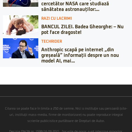
cercetător NASA care studiază
sănătatea astronauților:...
RAZI CU LACRIMI
BANCUL ZILEI. Badea Gheorghe: – Nu
pot face dragoste!
TECHRIDER
Anthropic scapă pe internet „din
greșeală” informații despre un nou
model AI, mai...
Citarea se poate face în limita a 250 de semne. Nici o instituţie sau persoană (site-
uri, instituţii mass-media, firme de monitorizare) nu poate reproduce integral
scrierile publicistice purtătoare de Drepturi de Autor.
Decizia ONJN nr. 1598/16.09.2021. Jocurile de noroc sunt interzise minorilor.