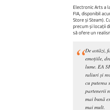
Electronic Arts a 
FIA, disponibil ac
Store și Steam). C
precum și locații
să ofere un realis
De astăzi, 
emoțiile, dr
lume. EA SP
raliuri și r
cu puterea 
partenerii 
mai bună ex
mai mult.