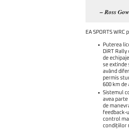
– Ross Gowi
EA SPORTS WRC pro
Puterea li
DiRT Rally
de echipaj
se extinde 
având difer
permis stud
600 km de a
Sistemul co
avea parte 
de manevra
feedback-ul
control mai
condițiilor