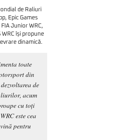
ondial de Raliuri
App, Epic Games
i FIA Junior WRC,
S WRC își propune
nevrare dinamică.
rimenta toate
motorsport din
 dezvoltarea de
aliurilor, acum
roape cu toți
S WRC este cea
evină pentru