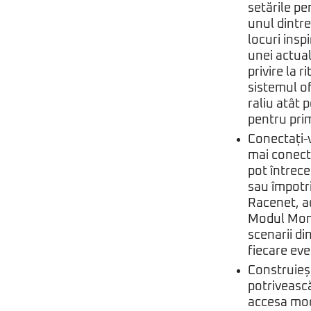
setările pe
unul dintre
locuri insp
unei actual
privire la 
sistemul of
raliu atât 
pentru pri
Conectați-vă
mai conecta
pot întrece
sau împotri
Racenet, a
Modul Mome
scenarii di
fiecare ev
Construieșt
potrivească
accesa modu