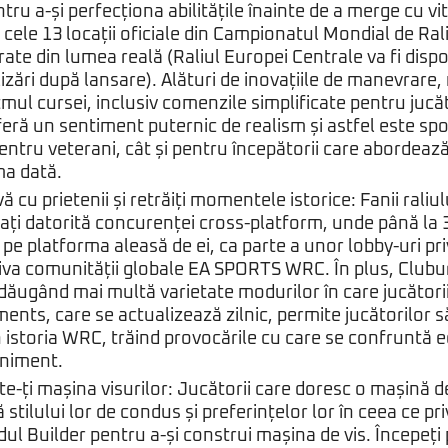
ntru a-și perfecționa abilitățile înainte de a merge cu 
 cele 13 locații oficiale din Campionatul Mondial de Raliu
irate din lumea reală (Raliul Europei Centrale va fi disp
izări după lansare). Alături de inovațiile de manevrare, 
ritmul cursei, inclusiv comenzile simplificate pentru jucăt
eră un sentiment puternic de realism și astfel este spo
pentru veterani, cât și pentru începătorii care abordea
ma dată.
 cu prietenii și retrăiți momentele istorice: Fanii raliulu
ți datorită concurenței cross-platform, unde până la 3
 pe platforma aleasă de ei, ca parte a unor lobby-uri pri
va comunității globale EA SPORTS WRC. În plus, Cluburi
dăugând mai multă varietate modurilor în care jucători
nts, care se actualizează zilnic, permite jucătorilor 
n istoria WRC, trăind provocările cu care se confruntă 
eniment.
e-ți mașina visurilor: Jucătorii care doresc o mașină de
 stilului lor de condus și preferințelor lor în ceea ce p
l Builder pentru a-și construi mașina de vis. Începeți p