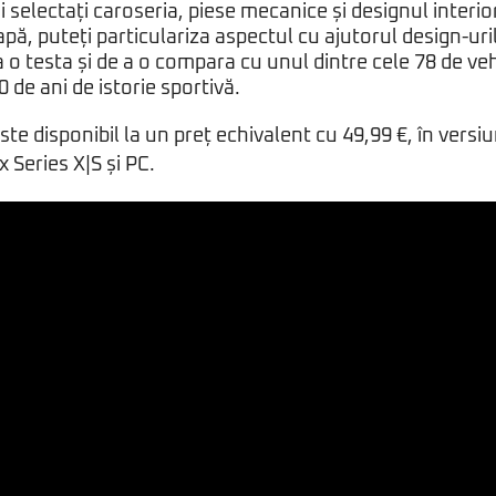
i selectați caroseria, piese mecanice și designul interio
pă, puteți particulariza aspectul cu ajutorul design-ur
a o testa și de a o compara cu unul dintre cele 78 de ve
0 de ani de istorie sportivă.
 disponibil la un preț echivalent cu 49,99 €, în versiu
 Series X|S și PC.