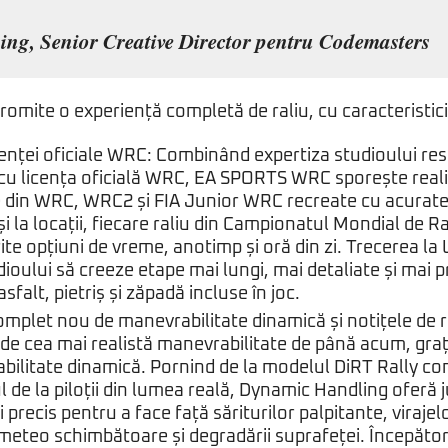
ng, Senior Creative Director pentru Codemasters
mite o experiență completă de raliu, cu caracteristic
cenței oficiale WRC: Combinând expertiza studioului re
 cu licența oficială WRC, EA SPORTS WRC sporește reali
e din WRC, WRC2 și FIA Junior WRC recreate cu acurate
și la locații, fiecare raliu din Campionatul Mondial de Ra
ite opțiuni de vreme, anotimp și oră din zi. Trecerea la
ioului să creeze etape mai lungi, mai detaliate și mai p
sfalt, pietriș și zăpadă incluse în joc.
mplet nou de manevrabilitate dinamică și notițele de r
de cea mai realistă manevrabilitate de până acum, graț
bilitate dinamică. Pornind de la modelul DiRT Rally c
 de la piloții din lumea reală, Dynamic Handling oferă 
 precis pentru a face față săriturilor palpitante, virajel
 meteo schimbătoare și degradării suprafeței. Începători