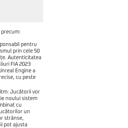
i precum:
sponsabil pentru
smul prin cele 50
țe. Autenticitatea
liuri FIA 2023
 Unreal Engine a
recise, cu peste
itm: Jucătorii vor
ie noului sistem
ombinat cu
jucătorilor un
or strânse,
i pot ajusta