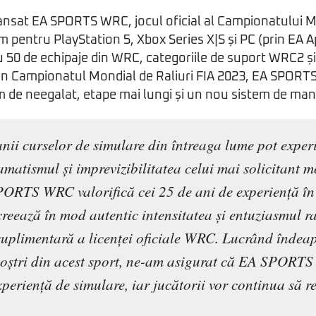
lansat EA SPORTS WRC, jocul oficial al Campionatului M
um pentru PlayStation 5, Xbox Series X|S și PC (prin EA 
u 50 de echipaje din WRC, categoriile de suport WRC2 ș
 din Campionatul Mondial de Raliuri FIA 2023, EA SPORT
m de neegalat, etape mai lungi și un nou sistem de ma
fanii curselor de simulare din întreaga lume pot expe
amatismul și imprevizibilitatea celui mai solicitant 
ORTS WRC valorifică cei 25 de ani de experiență în
ecreează în mod autentic intensitatea și entuziasmul r
suplimentară a licenței oficiale WRC. Lucrând îndeap
noștri din acest sport, ne-am asigurat că EA SPORT
periență de simulare, iar jucătorii vor continua să r