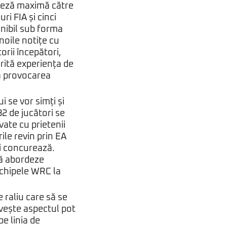
viteză maximă către
ri FIA și cinci
onibil sub forma
noile notițe cu
orii începători,
rită experiența de
ză provocarea
i se vor simți și
2 de jucători se
vate cu prietenii
le revin prin EA
i concurează.
să abordeze
echipele WRC la
 raliu care să se
rivește aspectul pot
e linia de