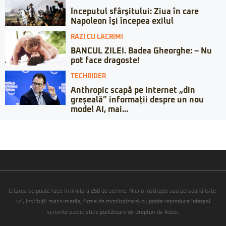
Începutul sfârşitului: Ziua în care
Napoleon îşi începea exilul
RAZI CU LACRIMI
BANCUL ZILEI. Badea Gheorghe: – Nu
pot face dragoste!
TECHRIDER
Anthropic scapă pe internet „din
greșeală” informații despre un nou
model AI, mai...
Citarea se poate face în limita a 250 de semne. Nici o instituţie sau persoană (site-
uri, instituţii mass-media, firme de monitorizare) nu poate reproduce integral
scrierile publicistice purtătoare de Drepturi de Autor.