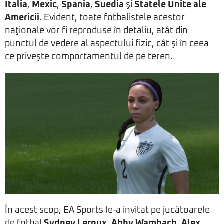
Italia
,
Mexic
,
Spania
,
Suedia
şi
Statele Unite ale
Americii
. Evident, toate fotbalistele acestor
naţionale vor fi reproduse în detaliu, atât din
punctul de vedere al aspectului fizic, cât şi în ceea
ce priveşte comportamentul de pe teren.
În acest scop, EA Sports le-a invitat pe jucătoarele
de fotbal
Sydney Leroux
,
Abby Wambach
,
Alex