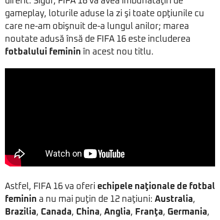
diferit. Sigur, FIFA 16 va avea îmbunătăţiri de
gameplay, loturile aduse la zi şi toate opţiunile cu
care ne-am obişnuit de-a lungul anilor; marea
noutate adusă însă de FIFA 16 este includerea
fotbalului feminin
în acest nou titlu.
Astfel, FIFA 16 va oferi
echipele naţionale de fotbal
feminin
a nu mai puţin de 12 naţiuni:
Australia
,
Brazilia
,
Canada
,
China
,
Anglia
,
Franţa
,
Germania
,