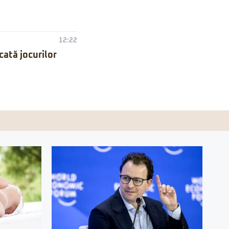
12:22
ată jocurilor