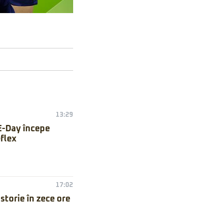
13:29
E-Day începe
flex
17:02
torie în zece ore