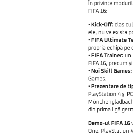
În privinţa moduri
FIFA 16:
•
Kick-Off:
clasicul
ele, nu va exista 
•
FIFA Ultimate T
propria echipă pe 
•
FIFA Trainer:
un 
FIFA 16, precum şi
•
Noi Skill Games:
Games.
•
Prezentare de ti
PlayStation 4 şi P
Mönchengladbach p
din prima ligă ger
Demo-ul FIFA 16
v
One, PlayStation 4