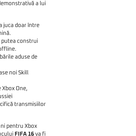
demonstrativă a lui
 juca doar între
nină.
 putea construi
ffline.
bările aduse de
ase noi Skill
e Xbox One,
ssiei
fică transmisiilor
iuni pentru Xbox
ocului
FIFA 16
va fi