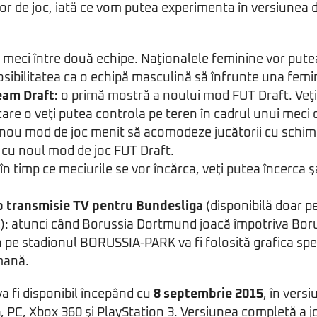
lor de joc, iată ce vom putea experimenta în versiunea 
 meci între două echipe. Naţionalele feminine vor putea
posibilitatea ca o echipă masculină să înfrunte una femi
eam Draft:
o primă mostră a noului mod FUT Draft. Veţi
care o veţi putea controla pe teren în cadrul unui meci o
nou mod de joc menit să acomodeze jucătorii cu schim
 cu noul mod de joc FUT Draft.
în timp ce meciurile se vor încărca, veţi putea încerca ş
p transmisie TV pentru Bundesliga
(disponibilă doar p
C): atunci când Borussia Dortmund joacă împotriva Boru
e stadionul BORUSSIA-PARK va fi folosită grafica speci
mană.
a fi disponibil începând cu
8 septembrie 2015
, în vers
, PC, Xbox 360 şi PlayStation 3. Versiunea completă a j