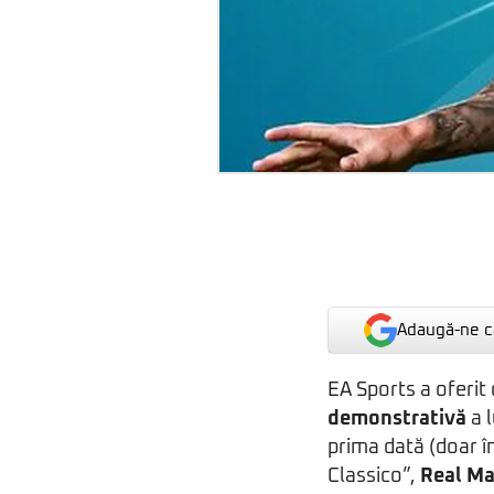
Adaugă-ne ca
EA Sports a oferit
demonstrativă
a 
prima dată (doar în
Classico”,
Real Ma