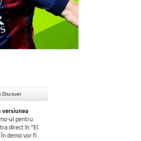
n Discover
n
versiunea
demo-ul pentru
ra direct în “El
. În demo vor fi