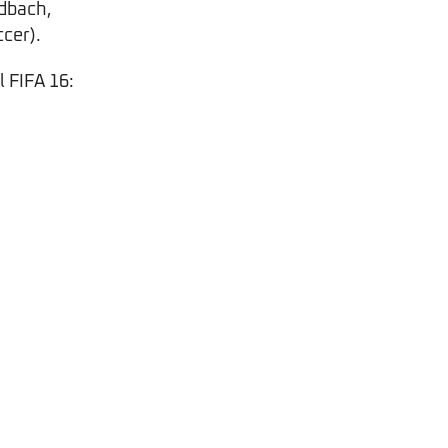
dbach,
cer).
l FIFA 16: