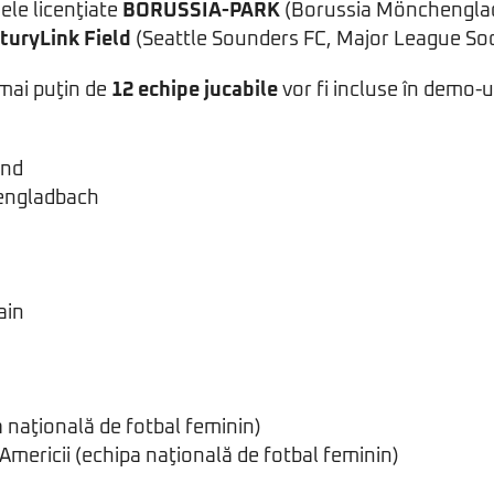
ele licenţiate
BORUSSIA-PARK
(Borussia Mönchengla
turyLink Field
(Seattle Sounders FC, Major League Soc
mai puţin de
12 echipe jucabile
vor fi incluse în demo-u
und
engladbach
ain
s
 naţională de fotbal feminin)
 Americii (echipa naţională de fotbal feminin)