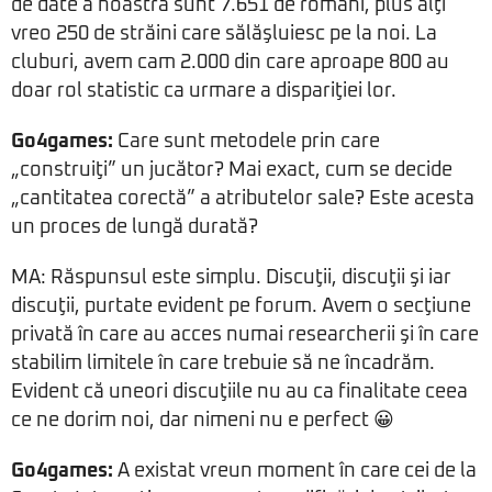
de date a noastră sunt 7.651 de români, plus alţi
vreo 250 de străini care sălăşluiesc pe la noi. La
cluburi, avem cam 2.000 din care aproape 800 au
doar rol statistic ca urmare a dispariţiei lor.
Go4games:
Care sunt metodele prin care
„construiţi” un jucător? Mai exact, cum se decide
„cantitatea corectă” a atributelor sale? Este acesta
un proces de lungă durată?
MA: Răspunsul este simplu. Discuţii, discuţii şi iar
discuţii, purtate evident pe forum. Avem o secţiune
privată în care au acces numai researcherii şi în care
stabilim limitele în care trebuie să ne încadrăm.
Evident că uneori discuţiile nu au ca finalitate ceea
ce ne dorim noi, dar nimeni nu e perfect 😀
Go4games:
A existat vreun moment în care cei de la