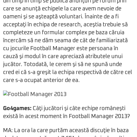
din timp în timp se publică anunţuri pe forum prin
care se anunţă echipele la care avem nevoie de
oameni şi se aşteaptă voluntari. Înainte de a fi
acceptaţi în echipa de research, aceştia trebuie să
completeze un formular complex pe baza căruia
încercăm să ne dăm seama de cât de familiarizată
cu jocurile Football Manager este persoana în
cauză şi modul în care apreciază atributele unui
jucător. Totodată, le cerem şi să ne spună unde
cred ei că s-a greşit la echipa respectivă de către cel
care s-a ocupat anterior de ea.
Go4games:
Câţi jucători şi câte echipe româneşti
există în acest moment în Football Manager 2013?
MA: La ora la care purtăm această discuţie în baza