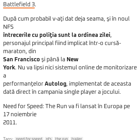
Battlefield 3
.
După cum probabil v-aţi dat deja seama, şi în noul
NFS
întrecerile cu poliţia sunt la ordinea zilei
,
personajul principal fiind implicat într-o cursă-
maraton, din
San Francisco
şi până la
New
York
. Nu va lipsi nici sistemul online de monitorizare
a
performanţelor
Autolog
, implementat de aceasta
dată direct în campania single player a jocului.
Need for Speed: The Run va fi lansat în Europa pe
17 noiembrie
2011.
Tags:
need for speed
nfs
the run
trailer