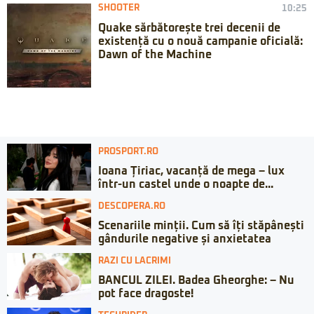
SHOOTER
10:25
Quake sărbătorește trei decenii de
existență cu o nouă campanie oficială:
Dawn of the Machine
PROSPORT.RO
Ioana Țiriac, vacanță de mega – lux
într-un castel unde o noapte de...
DESCOPERA.RO
Scenariile minții. Cum să îți stăpânești
gândurile negative și anxietatea
RAZI CU LACRIMI
BANCUL ZILEI. Badea Gheorghe: – Nu
pot face dragoste!