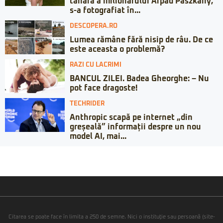
tânără a milionarului Arpad Paszkany,
s-a fotografiat în...
DESCOPERA.RO
Lumea rămâne fără nisip de râu. De ce
este aceasta o problemă?
RAZI CU LACRIMI
BANCUL ZILEI. Badea Gheorghe: – Nu
pot face dragoste!
TECHRIDER
Anthropic scapă pe internet „din
greșeală” informații despre un nou
model AI, mai...
Citarea se poate face în limita a 250 de semne. Nici o instituţie sau persoană (site-