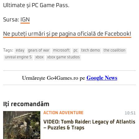
Ultimate și PC Game Pass.
Sursa:
IGN
Ne puteți urmări și pe pagina oficială de Facebook!
Tags:
eday
gears of war
microsoft
pc
tech demo
the coalition
unreal engine 5
xbox
xbox game studios
Google News
Urmărește Go4Games.ro pe
Iți recomandăm
ACTION ADVENTURE
10:51
VIDEO: Tomb Raider: Legacy of Atlantis
– Puzzles & Traps