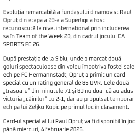
Evoluția remarcabilă a fundașului dinamovist Raul
Opruț din etapa a 23-a a Superligii a fost
recunoscută la nivel internațional prin includerea
sa în Team of the Week 20, din cadrul jocului EA
SPORTS FC 26.
După prestația de la Sibiu, unde a marcat două
goluri spectaculoase din voleu împotriva fostei sale
echipe FC Hermannstadt, Opruț a primit un card
special cu un rating general de 86 OVR. Cele două
„trasoare” din minutele 71 și 80 nu doar că au adus
victoria „câinilor” cu 2-1, dar au propulsat temporar
echipa lui Zeljko Kopic pe primul loc în clasament.
Card-ul special al lui Raul Opruț va fi disponibil în joc
până miercuri, 4 februarie 2026.