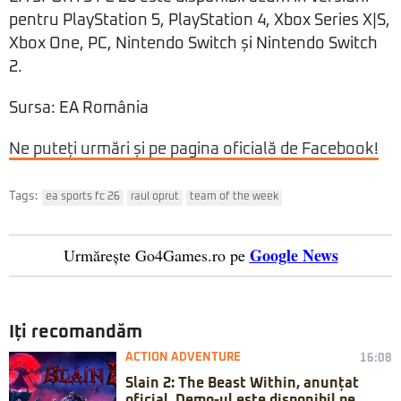
pentru PlayStation 5, PlayStation 4, Xbox Series X|S,
Xbox One, PC, Nintendo Switch și Nintendo Switch
2.
Sursa: EA România
Ne puteți urmări și pe pagina oficială de Facebook!
Tags:
ea sports fc 26
raul oprut
team of the week
Google News
Urmărește Go4Games.ro pe
Iți recomandăm
ACTION ADVENTURE
16:08
Slain 2: The Beast Within, anunțat
oficial. Demo-ul este disponibil pe