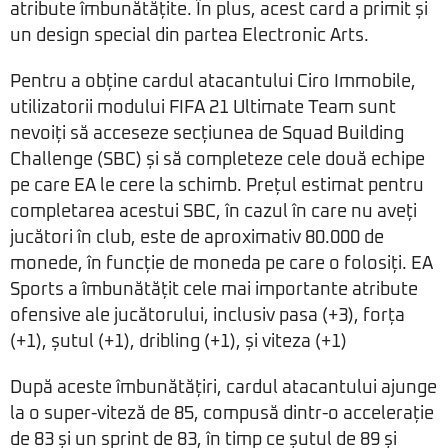
atribute îmbunătățite. În plus, acest card a primit și
un design special din partea Electronic Arts.
Pentru a obține cardul atacantului Ciro Immobile,
utilizatorii modului FIFA 21 Ultimate Team sunt
nevoiți să acceseze secțiunea de Squad Building
Challenge (SBC) și să completeze cele două echipe
pe care EA le cere la schimb. Prețul estimat pentru
completarea acestui SBC, în cazul în care nu aveți
jucători în club, este de aproximativ 80.000 de
monede, în funcție de moneda pe care o folosiți. EA
Sports a îmbunătățit cele mai importante atribute
ofensive ale jucătorului, inclusiv pasa (+3), forța
(+1), șutul (+1), dribling (+1), și viteza (+1)
După aceste îmbunătățiri, cardul atacantului ajunge
la o super-viteză de 85, compusă dintr-o accelerație
de 83 și un sprint de 83, în timp ce șutul de 89 și