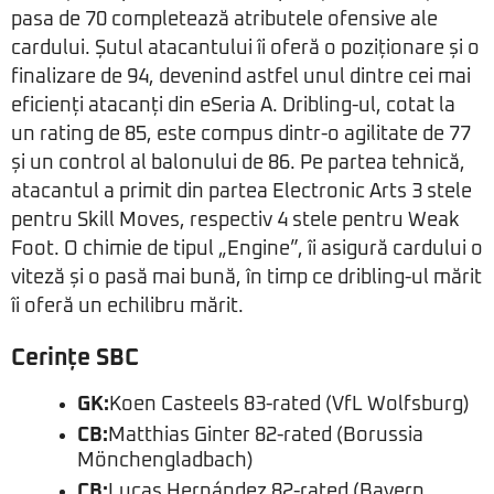
pasa de 70 completează atributele ofensive ale
cardului. Șutul atacantului îi oferă o poziționare și o
finalizare de 94, devenind astfel unul dintre cei mai
eficienți atacanți din eSeria A. Dribling-ul, cotat la
un rating de 85, este compus dintr-o agilitate de 77
și un control al balonului de 86. Pe partea tehnică,
atacantul a primit din partea Electronic Arts 3 stele
pentru Skill Moves, respectiv 4 stele pentru Weak
Foot. O chimie de tipul „Engine”, îi asigură cardului o
viteză și o pasă mai bună, în timp ce dribling-ul mărit
îi oferă un echilibru mărit.
Cerințe SBC
GK:
Koen Casteels 83-rated (VfL Wolfsburg)
CB:
Matthias Ginter 82-rated (Borussia
Mönchengladbach)
CB:
Lucas Hernández 82-rated (Bayern