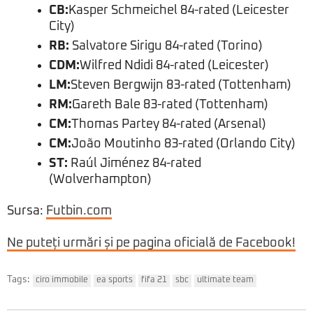
CB:
Kasper Schmeichel 84-rated (Leicester
City)
RB:
Salvatore Sirigu 84-rated (Torino)
CDM:
Wilfred Ndidi 84-rated (Leicester)
LM:
Steven Bergwijn 83-rated (Tottenham)
RM:
Gareth Bale 83-rated (Tottenham)
CM:
Thomas Partey 84-rated (Arsenal)
CM:
João Moutinho 83-rated (Orlando City)
ST:
Raúl Jiménez 84-rated
(Wolverhampton)
Sursa:
Futbin.com
Ne puteți urmări și pe pagina oficială de Facebook!
Tags:
ciro immobile
ea sports
fifa 21
sbc
ultimate team