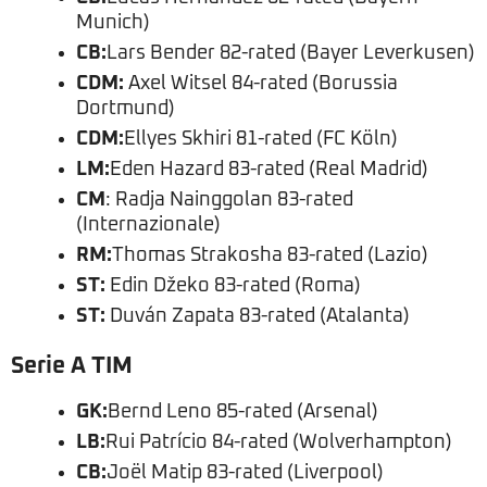
Munich)
CB:
Lars Bender 82-rated (Bayer Leverkusen)
CDM:
Axel Witsel 84-rated (Borussia
Dortmund)
CDM:
Ellyes Skhiri 81-rated (FC Köln)
LM:
Eden Hazard 83-rated (Real Madrid)
CM
: Radja Nainggolan 83-rated
(Internazionale)
RM:
Thomas Strakosha 83-rated (Lazio)
ST:
Edin Džeko 83-rated (Roma)
ST:
Duván Zapata 83-rated (Atalanta)
Serie A TIM
GK:
Bernd Leno 85-rated (Arsenal)
LB:
Rui Patrício 84-rated (Wolverhampton)
CB:
Joël Matip 83-rated (Liverpool)