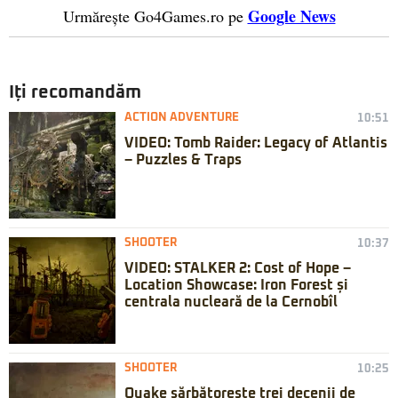
Google News
Urmărește Go4Games.ro pe
Iți recomandăm
ACTION ADVENTURE
10:51
VIDEO: Tomb Raider: Legacy of Atlantis
– Puzzles & Traps
SHOOTER
10:37
VIDEO: STALKER 2: Cost of Hope –
Location Showcase: Iron Forest și
centrala nucleară de la Cernobîl
SHOOTER
10:25
Quake sărbătorește trei decenii de