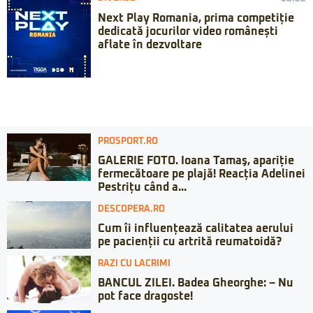
Next Play Romania, prima competiție
dedicată jocurilor video românești
aflate în dezvoltare
PROSPORT.RO
GALERIE FOTO. Ioana Tamaş, apariție
fermecătoare pe plajă! Reacția Adelinei
Pestrițu când a...
DESCOPERA.RO
Cum îi influențează calitatea aerului
pe pacienții cu artrită reumatoidă?
RAZI CU LACRIMI
BANCUL ZILEI. Badea Gheorghe: – Nu
pot face dragoste!