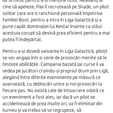
de la nimic pentru a-și menține titlul. Neavând la
cine să apeleze, Pax îl recrutează pe Shade, un pilot
solitar care are o ranchiună personală împotriva
familiei Bool, pentru a intra în Liga Galactică și a
pune capăt dominației lui Kestar înainte ca stilul
acestuia corupt să devină prea eficient pentru a mai
putea fi îndepărtat.
Pentru a-și dovedi valoarea în Liga Galactică, piloții
se vor angaja într-o serie de provocări menite să le
testeze abilitățile. Campania bazată pe curse îi va
vedea pe jucători croindu-și propriul drum prin Ligă,
alegând între diferite evenimente pe măsură ce
avansează, cu deblocări unice și noi provocări la
fiecare pas. Nu există cale de întoarcere odată ce
un eveniment a fost ales, iar dacă un pilot se
accidentează de prea multe ori, va fi eliminat din
turneu și va trebui să se regrupeze, să