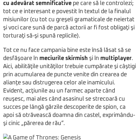
cu adevărat semnificative
pe care să le controlezi;
tot ce e interesant e povestit în textul de la finalul
misiunilor (cu tot cu greşeli gramaticale de neiertat
şi voci care sună de parcă actorii ar fi fost obligaţi şi
torturaţi să-şi spună replicile).
Tot ce nu face campania bine este însă lăsat să se
desfăşoare în
meciurile skirmish
şi în
multiplayer
.
Aici, abilităţile unităţilor trebuie cumpărate şi câştigi
prin acumularea de puncte venite din crearea de
alianţe sau distrugerea celor ale inamicului.
Evident, acţiunile au un farmec aparte când
reuşesc, mai ales când asasinul se strecoară cu
succes pe lângă gărzile descoperite de spion, ca
apoi să otrăvească doamna din castel, exprimându-
şi cinic „părerea de rău”.