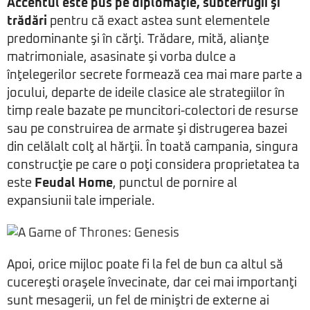
Accentul este pus pe diplomaţie, subterfugii şi
trădări
pentru că exact astea sunt elementele
predominante şi în cărţi. Trădare, mită, alianţe
matrimoniale, asasinate şi vorba dulce a
înţelegerilor secrete formează cea mai mare parte a
jocului, departe de ideile clasice ale strategiilor în
timp reale bazate pe muncitori-colectori de resurse
sau pe construirea de armate şi distrugerea bazei
din celălalt colţ al hărţii. În toată campania, singura
construcţie pe care o poţi considera proprietatea ta
este
Feudal Home
, punctul de pornire al
expansiunii tale imperiale.
Apoi, orice mijloc poate fi la fel de bun ca altul să
cucereşti oraşele învecinate, dar cei mai importanţi
sunt mesagerii, un fel de miniştri de externe ai