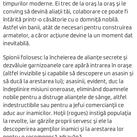
timpurilor moderne. Ei trec de la oraş la oraş şi le
conving să devină aliaţii tăi, colaborare ce poate fi
întărită printr-o căsătorie cu o domniţă nobilă.
Astfel vin banii, atât de necesari pentru construirea
armatelor, a căror acţiune devine la un moment dat
inevitabilă.
Spionii folosesc la încheierea de alianţe secrete şi
dezvăluie garnizoanele care apără intrarea în oraşe
(altfel invizibile şi capabile să descopere un asasin şi
să ducă la arestarea lui); asasinii, evident, duc la
îndeplinire misiuni oneroase, eliminând doamnele
nobile pentru a distruge alianţele de sânge, altfel
indestructibile sau pentru a jefui comercianţii ce
aduc aur inamicilor. Hoţii (rogues) instigă populaţia
la revolte, iar gărzile proprii servesc şi ele la
descoperirea agenţilor inamici şi la arestarea lor