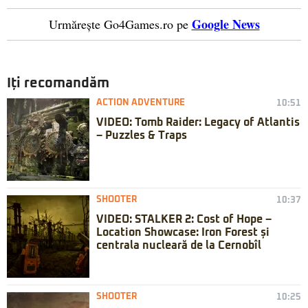
Google News
Urmărește Go4Games.ro pe
Iți recomandăm
ACTION ADVENTURE
10:51
VIDEO: Tomb Raider: Legacy of Atlantis
– Puzzles & Traps
SHOOTER
10:37
VIDEO: STALKER 2: Cost of Hope –
Location Showcase: Iron Forest și
centrala nucleară de la Cernobîl
SHOOTER
10:25