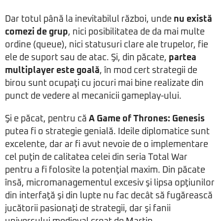
Dar totul până la inevitabilul război, unde
nu există
comezi de grup
, nici posibilitatea de da mai multe
ordine (queue), nici statusuri clare ale trupelor, fie
ele de suport sau de atac. Şi, din păcate,
partea
multiplayer este goală
, în mod cert strategii de
birou sunt ocupaţi cu jocuri mai bine realizate din
punct de vedere al mecanicii gameplay-ului.
Şi e păcat, pentru că
A Game of Thrones: Genesis
putea fi o strategie genială. Ideile diplomatice sunt
excelente, dar ar fi avut nevoie de o implementare
cel puţin de calitatea celei din seria Total War
pentru a fi folosite la potenţial maxim. Din păcate
însă, micromanagementul excesiv şi lipsa opţiunilor
din interfaţă şi din lupte nu fac decât să fugărească
jucătorii pasionaţi de strategii, dar şi fanii