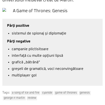
universului medieval creat de Martin.
Părţi pozitive
sistemul de spionaj şi diplomaţie
Părţi negative
campanie plictisitoare
interfaţă cu multe opţiuni lipsă
grafică „bătrână”
greşeli de gramatică, voci neconvingătoare
multiplayer gol
Tags:
a song of ice and fire
cyanide
game of thrones
genesis
george rr martin
review