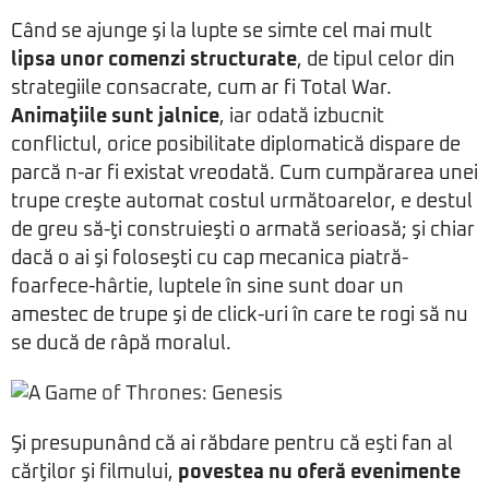
Când se ajunge şi la lupte se simte cel mai mult
lipsa unor comenzi structurate
, de tipul celor din
strategiile consacrate, cum ar fi Total War.
Animaţiile sunt jalnice
, iar odată izbucnit
conflictul, orice posibilitate diplomatică dispare de
parcă n-ar fi existat vreodată. Cum cumpărarea unei
trupe creşte automat costul următoarelor, e destul
de greu să-ţi construieşti o armată serioasă; şi chiar
dacă o ai şi foloseşti cu cap mecanica piatră-
foarfece-hârtie, luptele în sine sunt doar un
amestec de trupe şi de click-uri în care te rogi să nu
se ducă de râpă moralul.
Şi presupunând că ai răbdare pentru că eşti fan al
cărţilor şi filmului,
povestea nu oferă evenimente