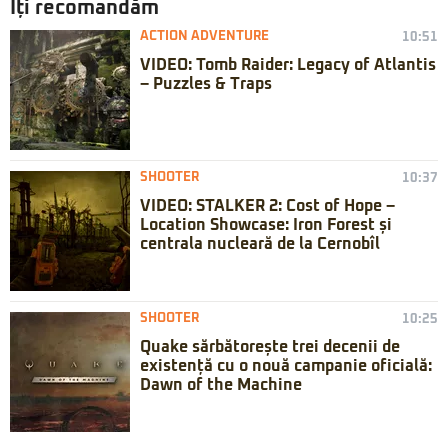
Iți recomandăm
ACTION ADVENTURE
10:51
VIDEO: Tomb Raider: Legacy of Atlantis
– Puzzles & Traps
SHOOTER
10:37
VIDEO: STALKER 2: Cost of Hope –
Location Showcase: Iron Forest și
centrala nucleară de la Cernobîl
SHOOTER
10:25
Quake sărbătorește trei decenii de
existență cu o nouă campanie oficială:
Dawn of the Machine