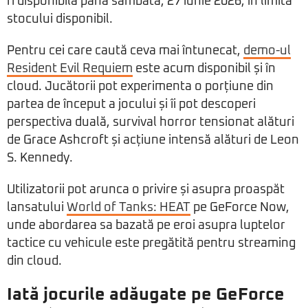
fi disponibilă până sâmbătă, 27 iunie 2026, în limita
stocului disponibil.
Pentru cei care caută ceva mai întunecat,
demo-ul
Resident Evil Requiem
este acum disponibil și în
cloud. Jucătorii pot experimenta o porțiune din
partea de început a jocului și îi pot descoperi
perspectiva duală, survival horror tensionat alături
de Grace Ashcroft și acțiune intensă alături de Leon
S. Kennedy.
Utilizatorii pot arunca o privire și asupra proaspăt
lansatului
World of Tanks: HEAT
pe GeForce Now,
unde abordarea sa bazată pe eroi asupra luptelor
tactice cu vehicule este pregătită pentru streaming
din cloud.
Iată jocurile adăugate pe GeForce