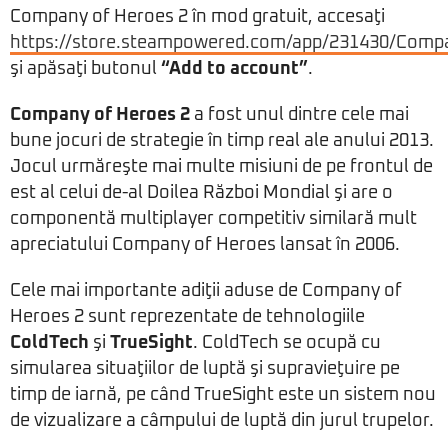
Company of Heroes 2 în mod gratuit, accesaţi
https://store.steampowered.com/app/231430/Comp
şi apăsaţi butonul
“Add to account”
.
Company of Heroes 2
a fost unul dintre cele mai
bune jocuri de strategie în timp real ale anului 2013.
Jocul urmăreşte mai multe misiuni de pe frontul de
est al celui de-al Doilea Război Mondial şi are o
componentă multiplayer competitiv similară mult
apreciatului Company of Heroes lansat în 2006.
Cele mai importante adiţii aduse de Company of
Heroes 2 sunt reprezentate de tehnologiile
ColdTech
şi
TrueSight
. ColdTech se ocupă cu
simularea situaţiilor de luptă şi supravieţuire pe
timp de iarnă, pe când TrueSight este un sistem nou
de vizualizare a câmpului de luptă din jurul trupelor.