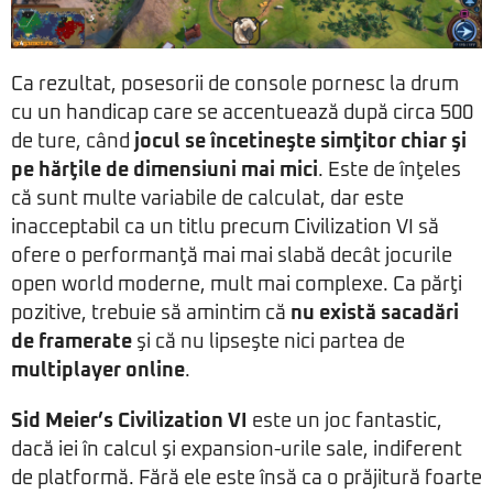
Ca rezultat, posesorii de console pornesc la drum
cu un handicap care se accentuează după circa 500
de ture, când
jocul se încetineşte simţitor chiar şi
pe hărţile de dimensiuni mai mici
. Este de înţeles
că sunt multe variabile de calculat, dar este
inacceptabil ca un titlu precum Civilization VI să
ofere o performanţă mai mai slabă decât jocurile
open world moderne, mult mai complexe. Ca părţi
pozitive, trebuie să amintim că
nu există sacadări
de framerate
şi că nu lipseşte nici partea de
multiplayer online
.
Sid Meier’s Civilization VI
este un joc fantastic,
dacă iei în calcul şi expansion-urile sale, indiferent
de platformă. Fără ele este însă ca o prăjitură foarte