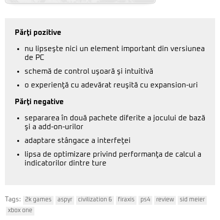
Părţi pozitive
nu lipseşte nici un element important din versiunea
de PC
schemă de control uşoară şi intuitivă
o experienţă cu adevărat reuşită cu expansion-uri
Părţi negative
separarea în două pachete diferite a jocului de bază
şi a add-on-urilor
adaptare stângace a interfeţei
lipsa de optimizare privind performanţa de calcul a
indicatorilor dintre ture
Tags:
2k games
aspyr
civilization 6
firaxis
ps4
review
sid meier
xbox one