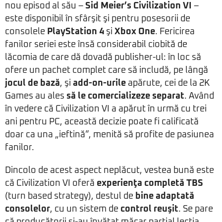
nou episod al său –
Sid Meier’s Civilization VI
–
este disponibil în sfârşit şi pentru posesorii de
consolele
PlayStation 4
şi
Xbox One
. Fericirea
fanilor seriei este însă considerabil ciobită de
lăcomia de care dă dovadă publisher-ul: în loc să
ofere un pachet complet care să includă, pe lângă
jocul de bază
, şi
add-on-urile
apărute, cei de la 2K
Games au ales
să le comercializeze separat
. Având
în vedere că Civilization VI a apărut în urmă cu trei
ani pentru PC, această decizie poate fi calificată
doar ca una „ieftină”, menită să profite de pasiunea
fanilor.
Dincolo de acest aspect neplăcut, vestea bună este
că Civilization VI oferă
experienţa completă TBS
(turn based strategy), destul de
bine adaptată
consolelor
, cu un sistem de
control reuşit
. Se pare