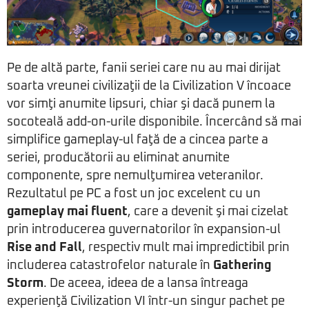
Pe de altă parte, fanii seriei care nu au mai dirijat
soarta vreunei civilizaţii de la Civilization V încoace
vor simţi anumite lipsuri, chiar şi dacă punem la
socoteală add-on-urile disponibile. Încercând să mai
simplifice gameplay-ul faţă de a cincea parte a
seriei, producătorii au eliminat anumite
componente, spre nemulţumirea veteranilor.
Rezultatul pe PC a fost un joc excelent cu un
gameplay mai fluent
, care a devenit şi mai cizelat
prin introducerea guvernatorilor în expansion-ul
Rise and Fall
, respectiv mult mai impredictibil prin
includerea catastrofelor naturale în
Gathering
Storm
. De aceea, ideea de a lansa întreaga
experienţă Civilization VI într-un singur pachet pe