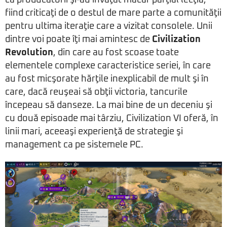
că producătorii şi-au învăţat măcar parţial lecţia,
fiind criticaţi de o destul de mare parte a comunităţii
pentru ultima iteraţie care a vizitat consolele. Unii
dintre voi poate îţi mai amintesc de
Civilization
Revolution
, din care au fost scoase toate
elementele complexe caracteristice seriei, în care
au fost micşorate hărţile inexplicabil de mult şi în
care, dacă reuşeai să obţii victoria, tancurile
începeau să danseze. La mai bine de un deceniu şi
cu două episoade mai târziu, Civilization VI oferă, în
linii mari, aceeaşi experienţă de strategie şi
management ca pe sistemele PC.