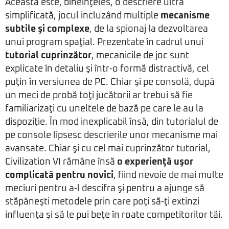
Aceasta este, bineînţeles, o descriere ultra
simplificată, jocul incluzând multiple
mecanisme
subtile şi complexe
, de la spionaj la dezvoltarea
unui program spaţial. Prezentate în cadrul unui
tutorial cuprinzător
, mecanicile de joc sunt
explicate în detaliu şi într-o formă distractivă, cel
puţin în versiunea de PC. Chiar şi pe consolă, după
un meci de probă toţi jucătorii ar trebui să fie
familiarizaţi cu uneltele de bază pe care le au la
dispoziţie. În mod inexplicabil însă, din tutorialul de
pe console lipsesc descrierile unor mecanisme mai
avansate. Chiar şi cu cel mai cuprinzător tutorial,
Civilization VI rămâne însă
o experienţă uşor
complicată pentru novici
, fiind nevoie de mai multe
meciuri pentru a-l descifra şi pentru a ajunge să
stăpâneşti metodele prin care poţi să-ţi extinzi
influenţa şi să le pui beţe în roate competitorilor tăi.