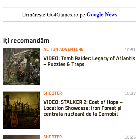
Google News
Urmărește Go4Games.ro pe
Iți recomandăm
ACTION ADVENTURE
10:51
VIDEO: Tomb Raider: Legacy of Atlantis
– Puzzles & Traps
SHOOTER
10:37
VIDEO: STALKER 2: Cost of Hope –
Location Showcase: Iron Forest și
centrala nucleară de la Cernobîl
SHOOTER
10:25