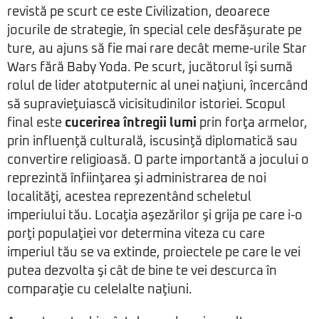
revistă pe scurt ce este Civilization, deoarece
jocurile de strategie, în special cele desfăşurate pe
ture, au ajuns să fie mai rare decât meme-urile Star
Wars fără Baby Yoda. Pe scurt, jucătorul îşi sumă
rolul de lider atotputernic al unei naţiuni, încercând
să supravieţuiască vicisitudinilor istoriei. Scopul
final este
cucerirea întregii lumi
prin forţa armelor,
prin influenţă culturală, iscusinţă diplomatică sau
convertire religioasă. O parte importantă a jocului o
reprezintă înfiinţarea şi administrarea de noi
localităţi, acestea reprezentând scheletul
imperiului tău. Locaţia aşezărilor şi grija pe care i-o
porţi populaţiei vor determina viteza cu care
imperiul tău se va extinde, proiectele pe care le vei
putea dezvolta şi cât de bine te vei descurca în
comparaţie cu celelalte naţiuni.