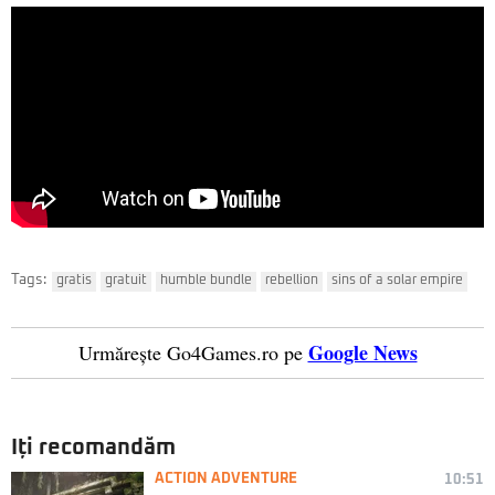
Tags:
gratis
gratuit
humble bundle
rebellion
sins of a solar empire
Google News
Urmărește Go4Games.ro pe
Iți recomandăm
ACTION ADVENTURE
10:51