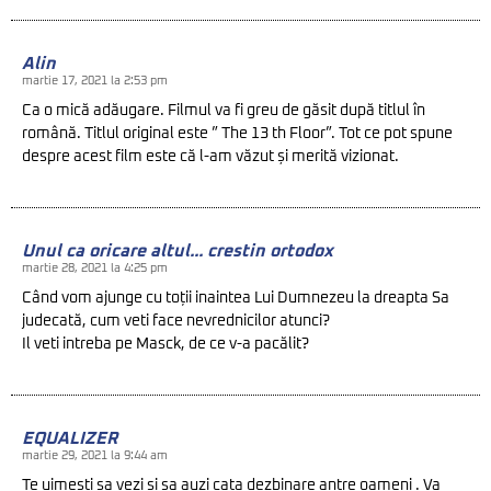
Alin
martie 17, 2021 la 2:53 pm
Ca o mică adăugare. Filmul va fi greu de găsit după titlul în
română. Titlul original este ” The 13 th Floor”. Tot ce pot spune
despre acest film este că l-am văzut și merită vizionat.
Unul ca oricare altul... crestin ortodox
martie 28, 2021 la 4:25 pm
Când vom ajunge cu toții inaintea Lui Dumnezeu la dreapta Sa
judecată, cum veti face nevrednicilor atunci?
Il veti intreba pe Masck, de ce v-a pacălit?
EQUALIZER
martie 29, 2021 la 9:44 am
Te uimesti sa vezi si sa auzi cata dezbinare antre oameni . Va