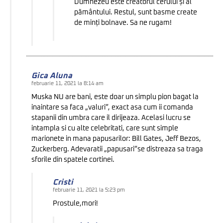
Dumnezeu este creatorul cerului și al
pământului. Restul, sunt basme create
de minți bolnave. Sa ne rugam!
Gica Aluna
februarie 11, 2021 la 8:14 am
Muska NU are bani, este doar un simplu pion bagat la
inaintare sa faca „valuri”, exact asa cum ii comanda
stapanii din umbra care il dirijeaza. Acelasi lucru se
intampla si cu alte celebritati, care sunt simple
marionete in mana papusarilor: Bill Gates, Jeff Bezos,
Zuckerberg. Adevaratii „papusari”se distreaza sa traga
sforile din spatele cortinei.
Cristi
februarie 11, 2021 la 5:23 pm
Prostule,mori!