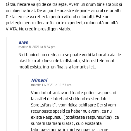
târziu fiecare va ști de ce trăiește. Avem un drum bine stabilit și
un obiectiv final. De acțiunile noastre depinde viitorul celorlalți.
Ce facem se va reflecta pentru viitorul celorlalți. Este un
privilegiu pentru fiecare în parte experiența minunată numită
VIAȚĂ. Nu cred în prostii gen Matrix.
ares
martie 8, 2021 la 8:34 pm
Nici bunicul nu credea ca se poate vorbi la bucata aia de
plastic cu altcineva de la distanta, si totusi telefonul
mobil exista. Intr-un final s-a lamurit si el..
Nimeni
martie 11, 2021 la 11:57 am
Vom imbatrani avand foarte putine raspunsuri
la astfel de intrebari si chinuri existentiale !
Spre „sfarsit” , vom ridica ochii spre Cer si vom
recunoaste spasiti ca habar nu avem , ca nu
exista Raspunsul ( totalitatea raspunsurilor) , ca
suntem Oameni si atat , cu o existenta
fabuloasa numai in mintea noastra , ca ne