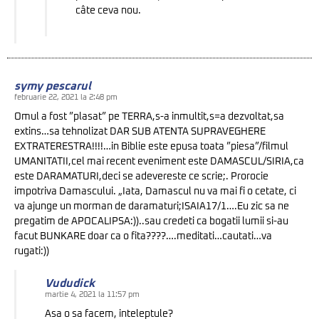
câte ceva nou.
symy pescarul
februarie 22, 2021 la 2:48 pm
Omul a fost ”plasat” pe TERRA,s-a inmultit,s=a dezvoltat,sa
extins…sa tehnolizat DAR SUB ATENTA SUPRAVEGHERE
EXTRATERESTRA!!!!…in Biblie este epusa toata ”piesa”/filmul
UMANITATII,cel mai recent eveniment este DAMASCUL/SIRIA,ca
este DARAMATURI,deci se adevereste ce scrie;. Prorocie
impotriva Damascului. „Iata, Damascul nu va mai fi o cetate, ci
va ajunge un morman de daramaturi;ISAIA17/1….Eu zic sa ne
pregatim de APOCALIPSA:))..sau credeti ca bogatii lumii si-au
facut BUNKARE doar ca o fita????….meditati…cautati…va
rugati:))
Vududick
martie 4, 2021 la 11:57 pm
Asa o sa facem, inteleptule?