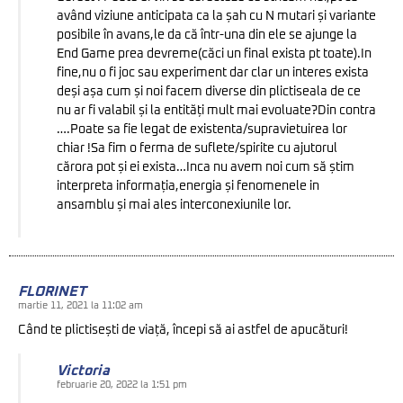
având viziune anticipata ca la șah cu N mutari și variante
posibile în avans,le da că într-una din ele se ajunge la
End Game prea devreme(căci un final exista pt toate).In
fine,nu o fi joc sau experiment dar clar un interes exista
deși așa cum și noi facem diverse din plictiseala de ce
nu ar fi valabil și la entități mult mai evoluate?Din contra
….Poate sa fie legat de existenta/supravietuirea lor
chiar !Sa fim o ferma de suflete/spirite cu ajutorul
cărora pot și ei exista…Inca nu avem noi cum să știm
interpreta informația,energia și fenomenele in
ansamblu și mai ales interconexiunile lor.
FLORINET
martie 11, 2021 la 11:02 am
Când te plictisești de viață, începi să ai astfel de apucături!
Victoria
februarie 20, 2022 la 1:51 pm