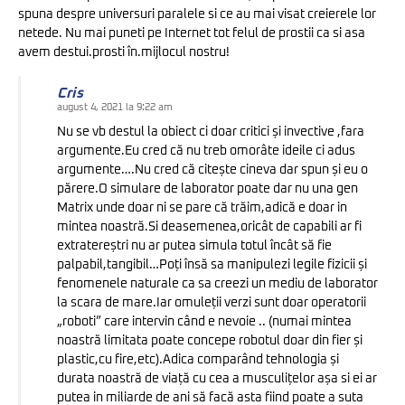
spuna despre universuri paralele si ce au mai visat creierele lor
netede. Nu mai puneti pe Internet tot felul de prostii ca si asa
avem destui.prosti în.mijlocul nostru!
Cris
august 4, 2021 la 9:22 am
Nu se vb destul la obiect ci doar critici și invective ,fara
argumente.Eu cred că nu treb omorâte ideile ci adus
argumente….Nu cred că citește cineva dar spun și eu o
părere.O simulare de laborator poate dar nu una gen
Matrix unde doar ni se pare că trăim,adică e doar in
mintea noastră.Si deasemenea,oricât de capabili ar fi
extratereștri nu ar putea simula totul încât să fie
palpabil,tangibil…Poți însă sa manipulezi legile fizicii și
fenomenele naturale ca sa creezi un mediu de laborator
la scara de mare.Iar omuleții verzi sunt doar operatorii
„roboti” care intervin când e nevoie .. (numai mintea
noastră limitata poate concepe robotul doar din fier și
plastic,cu fire,etc).Adica comparând tehnologia și
durata noastră de viață cu cea a musculițelor așa si ei ar
putea in miliarde de ani să facă asta fiind poate a suta