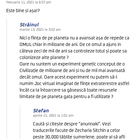
februarie 11, 2021 la 6:57 pm
Este bine și așa!?
Străinul
martie 13, 2021 la 3:22 am
Nici o ființa de pe planeta nu a avansat așa de repede ca
OMUL chiar in milioane de ani. De ce omul a ajuns in
câteva zeci de mii de ani sa controleze totul și poate sa
colonizeze alte planete ?
Oare nu suntem un experiment genetic conceput de o
Civilizație de milioane de ani și nu de mii mai avansată
decât omul. Oare acest experiment nu putem să-l
numim Joc virtual imaginat de ființe extraterestre astfel
încât ca la întoarcere sa găsească toate resursele
limitate de pe planeta gata pentru a fi utilizate ?
Stefan
aprilie 21, 2021 la 1:01 am
Caută și citește despre ”anunnaki”. Vezi
traducerile facute de Zecharia Sitchin a celor
peste 30.000 tăblițe sumeriene. poate ai să afli