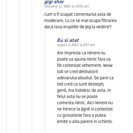
gigi shor
februarie 11, 2021 la 10:51 pm
cum o fi scapat comentariul asta de
moderare, cu ce se mai ocupa filtrarea
daca lasa eruptiile de jeg la vedere?
Eu si atat
august 4, 2021 la 9:57 am
Am impresia ca nimeni nu
poate sa spuna nimic fara sa
fie contestat vehement. Wow
toti se cred detinatorii
adevarului absolut. Se pare ca
toti cred ca sunt destepti,
genii, ma indoiesc de asta. In
felul asta nu se poate
comenta nimic. Aici nimeni nu
ne intrece la jignit si contestat
cu grosolanie fara a putea
emite o alta parere in schimb.