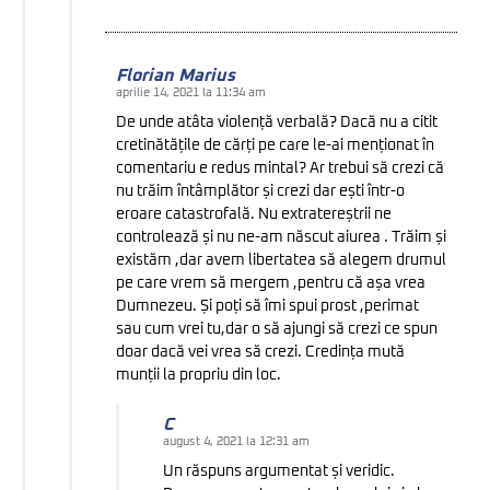
Florian Marius
aprilie 14, 2021 la 11:34 am
De unde atâta violență verbală? Dacă nu a citit
cretinătățile de cărți pe care le-ai menționat în
comentariu e redus mintal? Ar trebui să crezi că
nu trăim întâmplător și crezi dar ești într-o
eroare catastrofală. Nu extratereștrii ne
controlează și nu ne-am născut aiurea . Trăim și
existăm ,dar avem libertatea să alegem drumul
pe care vrem să mergem ,pentru că așa vrea
Dumnezeu. Și poți să îmi spui prost ,perimat
sau cum vrei tu,dar o să ajungi să crezi ce spun
doar dacă vei vrea să crezi. Credința mută
munții la propriu din loc.
C
august 4, 2021 la 12:31 am
Un răspuns argumentat și veridic.