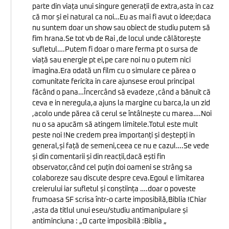
parte din viața unui singure generații de extra,asta in caz
că mor și ei natural ca noi…Eu as mai fi avut o idee;daca
nu suntem doar un show sau obiect de studiu putem să
fim hrana.Se tot vb de Rai ,de locul unde călătorește
sufletul….Putem fi doar o mare ferma pt o sursa de
viață sau energie pt ei,pe care noi nu o putem nici
imagina.Era odată un film cu o simulare ce părea o
comunitate fericita in care ajunsese eroul principal
făcând o pana…Încercând să evadeze ,când a bănuit că
ceva e in neregula,a ajuns la margine cu barca,la un zid
,acolo unde părea că cerul se întâlnește cu marea….Noi
nu o sa apucăm să atingem limitele.Totul este mult
peste noi !Ne credem prea importanți și deștepți in
general,și față de semeni,ceea ce nu e cazul….Se vede
și din comentarii și din reacții,dacă ești fin
observator,când cel puțin doi oameni se strâng sa
colaboreze sau discute despre ceva.Egoul e limitarea
creierului iar sufletul și conștiința ….doar o poveste
frumoasa SF scrisa într-o carte imposibilă,Biblia !Chiar
,asta da titlul unui eseu/studiu antimanipulare și
antiminciuna : „O carte imposibilă :Biblia „