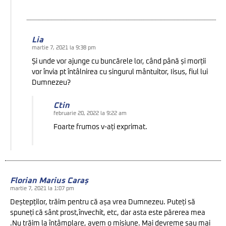
Lia
martie 7, 2021 la 9:38 pm
Și unde vor ajunge cu buncărele lor, când până și morții
vor învia pt întâlnirea cu singurul mântuitor, Iisus, fiul lui
Dumnezeu?
Ctin
februarie 20, 2022 la 9:22 am
Foarte frumos v-ați exprimat.
Florian Marius Caraș
martie 7, 2021 la 1:07 pm
Deștepților, trăim pentru că așa vrea Dumnezeu. Puteți să
spuneți că sânt prost,învechit, etc, dar asta este părerea mea
.Nu trăim la întâmplare, avem o misiune. Mai devreme sau mai