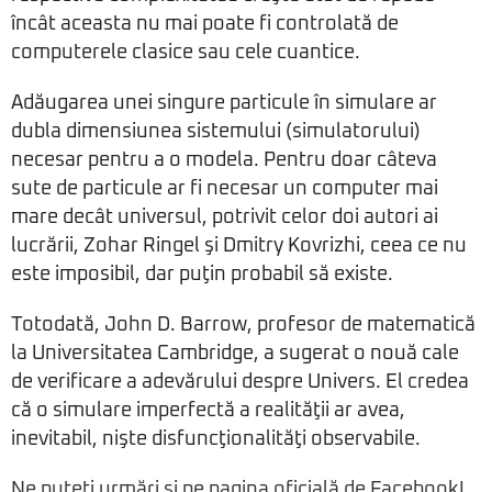
încât aceasta nu mai poate fi controlată de
computerele clasice sau cele cuantice.
Adăugarea unei singure particule în simulare ar
dubla dimensiunea sistemului (simulatorului)
necesar pentru a o modela. Pentru doar câteva
sute de particule ar fi necesar un computer mai
mare decât universul, potrivit celor doi autori ai
lucrării, Zohar Ringel şi Dmitry Kovrizhi, ceea ce nu
este imposibil, dar puţin probabil să existe.
Totodată, John D. Barrow, profesor de matematică
la Universitatea Cambridge, a sugerat o nouă cale
de verificare a adevărului despre Univers. El credea
că o simulare imperfectă a realităţii ar avea,
inevitabil, nişte disfuncţionalităţi observabile.
Ne puteți urmări și pe pagina oficială de Facebook!