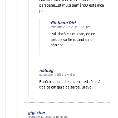
cineva cam cat de mici suntem,că
persoane…pt multi,pământul este inca
plat
Giuliano Dirt
februarie 20, 2022 la 10:23 pm
Pai, dacă e simulare, de ce
trebuie să fie rotund si nu
pătrat?
neluug
octombrie 4, 2021 la 4:48 pm
Bună treaba cu tesla, eu cred că o să
țipe ca din gură de șarpe. Bravo!
gigi shor
februarie 11, 2021 la 10:46 pm