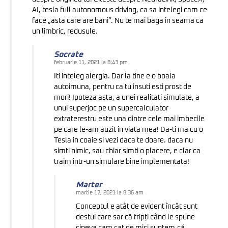
AI, tesla full autonomous driving, ca sa intelegi cam ce
face „asta care are bani”. Nu te mai baga in seama ca
un limbric, redusule.
Socrate
februarie 11, 2021 la 8:43 pm
Iti inteleg alergia. Dar la tine e o boala
autoimuna, pentru ca tu insuti esti prost de
mori! Ipoteza asta, a unei realitati simulate, a
unui superjoc pe un supercalculator
extraterestru este una dintre cele mai imbecile
pe care le-am auzit in viata mea! Da-ti ma cu o
Tesla in coaie si vezi daca te doare. daca nu
simti nimic, sau chiar simti o placere, e clar ca
traim intr-un simulare bine implementata!
Marter
martie 17, 2021 la 8:36 am
Conceptul e atât de evident încât sunt
destui care sar că fripți când le spune