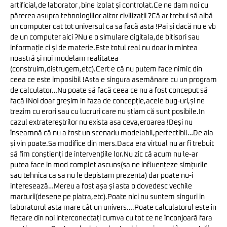
artificial,de laborator ,bine izolat și controlat.Ce ne dam noi cu
părerea asupra tehnologiilor altor civilizații ?Că ar trebui să aibă
un computer cat tot universul ca sa facă asta !Pai și dacă nu e vb
de un computer aici ?Nu e o simulare digitala,de bitisori sau
informație ci și de materie.Este totul real nu doar in mintea
noastră și noi modelam realitatea
(construim,distrugem,etc).Cert e că nu putem face nimic din
ceea ce este imposibil !Asta e singura asemănare cu un program
de calculator…Nu poate să facă ceea ce nu a fost conceput să
facă !Noi doar greșim in faza de concepție,acele bug-uri,și ne
trezim cu erori sau cu lucruri care nu știam că sunt posibile.In
cazul extratereștrilor nu exista asa ceva,eroarea !Deși nu
înseamnă că nu a fost un scenariu modelabil,perfectibil…De aia
și vin poate.Sa modifice din mers.Daca era virtual nu ar fi trebuit
să fim conștienți de intervențiile lor.Nu zic că acum nu le-ar
putea face in mod complet ascuns(sa ne influențeze simțurile
sau tehnica ca sa nu le depistam prezenta) dar poate nu-i
interesează…Mereu a fost așa și asta o dovedesc vechile
marturii(desene pe piatra,etc).Poate nici nu suntem singuri in
laboratorul asta mare cât un univers….Poate calculatorul este in
fiecare din noi interconectați cumva cu tot ce ne înconjoară fara