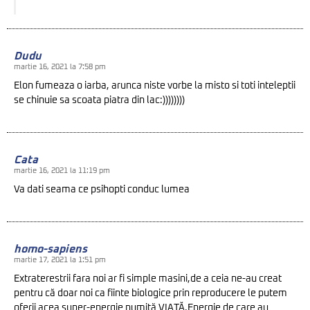
Dudu
martie 16, 2021 la 7:58 pm
Elon fumeaza o iarba, arunca niste vorbe la misto si toti inteleptii
se chinuie sa scoata piatra din lac:))))))))
Cata
martie 16, 2021 la 11:19 pm
Va dati seama ce psihopti conduc lumea
homo-sapiens
martie 17, 2021 la 1:51 pm
Extraterestrii fara noi ar fi simple masini,de a ceia ne-au creat
pentru că doar noi ca fiinte biologice prin reproducere le putem
oferii acea super-energie numită VIAȚĂ.Energie de care au