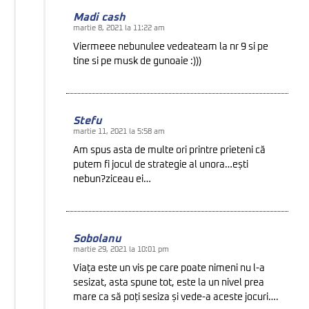
Madi cash
martie 8, 2021 la 11:22 am
Viermeee nebunulee vedeateam la nr 9 si pe
tine si pe musk de gunoaie :)))
Stefu
martie 11, 2021 la 5:58 am
Am spus asta de multe ori printre prieteni că
putem fi jocul de strategie al unora…ești
nebun?ziceau ei…
Sobolanu
martie 29, 2021 la 10:01 pm
Viața este un vis pe care poate nimeni nu l-a
sesizat, asta spune tot, este la un nivel prea
mare ca să poți sesiza și vede-a aceste jocuri….