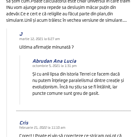
sa știm cum.Poate calculatorul este chiar universul în care trăim
!Nu vom ajunge prea repede sa deslușim măcar puțin din
adevăr.Ce e cert e că religiile au făcut parte din plan,din
simulare.Unii și acum trăiesc în vechea versiune de simulare….
J
martie 12, 2021 la 6:27 am
Ultima afirmație minunată ?
Abrudan Ana Lucia
octombrie 5, 2021 la 1:31 pm
Și cu anii lipsa din istoria Terrei ce facem dacă
nu putem înțelege paralelismul dintre creație și
evoluționism. Încă nu știu sa se fi întâlnit, iar
puncte comune sunt greu de gasit.
Cris
februarie 21, 2022 la 11:10 am
Corect ! Poate ei vin să corecteze ce stricam noi,pt că