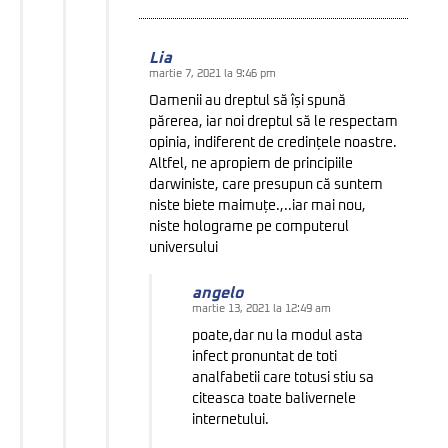
Lia
martie 7, 2021 la 9:46 pm
Oamenii au dreptul să își spună
părerea, iar noi dreptul să le respectam
opinia, indiferent de credințele noastre.
Altfel, ne apropiem de principiile
darwiniste, care presupun că suntem
niste biete maimuțe.,..iar mai nou,
niste holograme pe computerul
universului
angelo
martie 13, 2021 la 12:49 am
poate,dar nu la modul asta
infect pronuntat de toti
analfabetii care totusi stiu sa
citeasca toate balivernele
internetului.