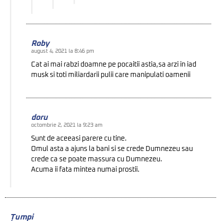
Roby
august 4, 2021 la 8:46 pm
Cat ai mai rabzi doamne pe pocaitii astia,sa arzi in iad
musk si toti miliardarii pulii care manipulati oamenii
doru
octombrie 2, 2021 la 9:23 am
Sunt de aceeasi parere cu tine.
Omul asta a ajuns la bani si se crede Dumnezeu sau
crede ca se poate massura cu Dumnezeu.
Acuma ii fata mintea numai prostii.
Țumpi