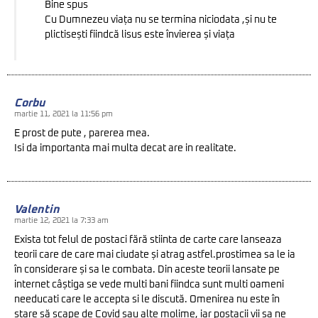
Bine spus
Cu Dumnezeu viața nu se termina niciodata ,și nu te
plictisești fiindcă lisus este învierea și viața
Corbu
martie 11, 2021 la 11:56 pm
E prost de pute , parerea mea.
Isi da importanta mai multa decat are in realitate.
Valentin
martie 12, 2021 la 7:33 am
Exista tot felul de postaci fără stiinta de carte care lanseaza
teorii care de care mai ciudate și atrag astfel.prostimea sa le ia
în considerare și sa le combata. Din aceste teorii lansate pe
internet câștiga se vede multi bani fiindca sunt multi oameni
needucati care le accepta si le discută. Omenirea nu este în
stare să scape de Covid sau alte molime, iar postacii vii sa ne