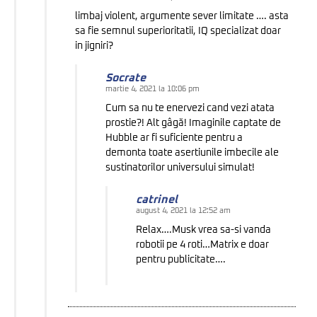
limbaj violent, argumente sever limitate …. asta
sa fie semnul superioritatii, IQ specializat doar
in jigniri?
Socrate
martie 4, 2021 la 10:06 pm
Cum sa nu te enervezi cand vezi atata
prostie?! Alt gâgă! Imaginile captate de
Hubble ar fi suficiente pentru a
demonta toate asertiunile imbecile ale
sustinatorilor universului simulat!
catrinel
august 4, 2021 la 12:52 am
Relax….Musk vrea sa-si vanda
robotii pe 4 roti…Matrix e doar
pentru publicitate….