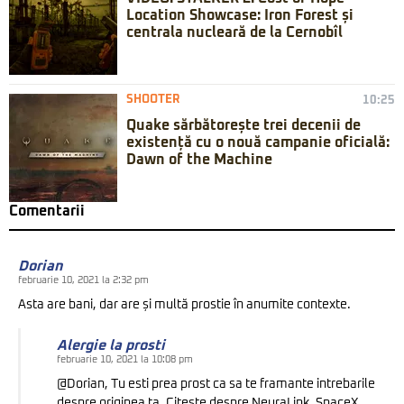
Location Showcase: Iron Forest și
centrala nucleară de la Cernobîl
SHOOTER
10:25
Quake sărbătorește trei decenii de
existență cu o nouă campanie oficială:
Dawn of the Machine
Comentarii
Dorian
februarie 10, 2021 la 2:32 pm
Asta are bani, dar are și multă prostie în anumite contexte.
Alergie la prosti
februarie 10, 2021 la 10:08 pm
@Dorian, Tu esti prea prost ca sa te framante intrebarile
despre originea ta. Citeste despre NeuraLink, SpaceX,