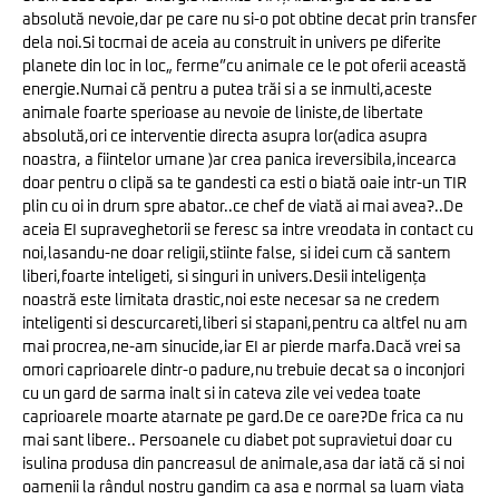
absolută nevoie,dar pe care nu si-o pot obtine decat prin transfer
dela noi.Si tocmai de aceia au construit in univers pe diferite
planete din loc in loc„ ferme”cu animale ce le pot oferii această
energie.Numai că pentru a putea trăi si a se inmulti,aceste
animale foarte sperioase au nevoie de liniste,de libertate
absolută,ori ce interventie directa asupra lor(adica asupra
noastra, a fiintelor umane )ar crea panica ireversibila,incearca
doar pentru o clipă sa te gandesti ca esti o biată oaie intr-un TIR
plin cu oi in drum spre abator..ce chef de viată ai mai avea?..De
aceia EI supraveghetorii se feresc sa intre vreodata in contact cu
noi,lasandu-ne doar religii,stiinte false, si idei cum că santem
liberi,foarte inteligeti, si singuri in univers.Desii inteligența
noastră este limitata drastic,noi este necesar sa ne credem
inteligenti si descurcareti,liberi si stapani,pentru ca altfel nu am
mai procrea,ne-am sinucide,iar EI ar pierde marfa.Dacă vrei sa
omori caprioarele dintr-o padure,nu trebuie decat sa o inconjori
cu un gard de sarma inalt si in cateva zile vei vedea toate
caprioarele moarte atarnate pe gard.De ce oare?De frica ca nu
mai sant libere.. Persoanele cu diabet pot supravietui doar cu
isulina produsa din pancreasul de animale,asa dar iată că si noi
oamenii la rândul nostru gandim ca asa e normal sa luam viata