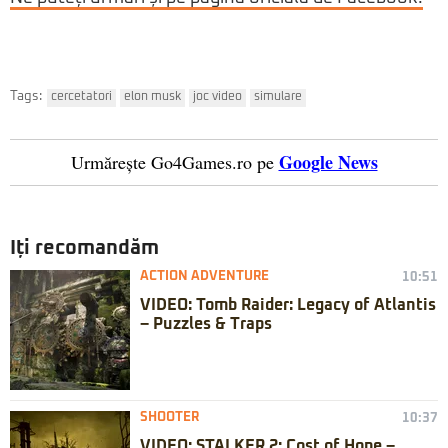
Tags:
cercetatori
elon musk
joc video
simulare
Google News
Urmărește Go4Games.ro pe
Iți recomandăm
ACTION ADVENTURE
10:51
VIDEO: Tomb Raider: Legacy of Atlantis
– Puzzles & Traps
SHOOTER
10:37
VIDEO: STALKER 2: Cost of Hope –