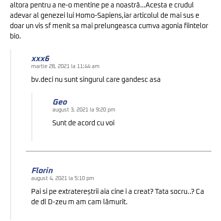
altora pentru a ne-o mentine pe a noastră…Acesta e crudul
adevar al genezei lui Homo-Sapiens,iar articolul de mai sus e
doar un vis sf menit sa mai prelungeasca cumva agonia fiintelor
bio.
xxx6
martie 28, 2021 la 11:44 am
bv.deci nu sunt singurul care gandesc asa
Geo
august 3, 2021 la 9:20 pm
Sunt de acord cu voi
Florin
august 4, 2021 la 5:10 pm
Pai si pe extratereștrii aia cine i a creat? Tata socru..? Ca
de dl D-zeu m am cam lămurit.