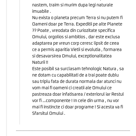
nastem, traim si murim dupa legi naturale
imuabile .
Nu exista o planeta precum Terra si nu putem fi
Oameni doar pe Terra. Expeditii pe alte Planete
?? Poate , vreodata din curiozitate specifica
Omului, orgolios si ambitios , dar este exclusa
adaptarea pe vreun corp ceresc lipsit de ceea
ce a permis aparitia Vietii si evolutia , formarea
si desavarsirea Omului, exceptionalitatea
Naturii !!
Este posibil sa surclasam tehnologic Natura , sa
ne dotam cu capabilitati de a trai poate dublu
sau triplu fata de durata normala dar atunci nu
vom mai fi oameni ci creatii ale Omului ce
pastreaza doar infatisarea / exteriorul iar Restul
vor fi …componente ! In cele din urma , nu vor
mai fi instincte ci doar programe ! Si acesta va fi
Sfarsitul Omului .