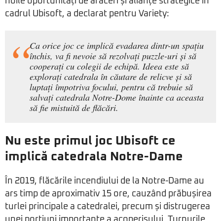
noile oportunități de afaceri și alianțe strategice în
cadrul Ubisoft, a declarat pentru Variety:
Ca orice joc ce implică evadarea dintr-un spațiu
închis, va fi nevoie să rezolvați puzzle-uri și să
cooperați cu colegii de echipă. Ideea este să
explorați catedrala în căutare de relicve și să
luptați împotriva focului, pentru că trebuie să
salvați catedrala Notre-Dome înainte ca aceasta
să fie mistuită de flăcări.
Nu este primul joc Ubisoft ce
implică catedrala Notre-Dame
În 2019, flăcările incendiului de la Notre-Dame au
ars timp de aproximativ 15 ore, cauzând prăbușirea
turlei principale a catedralei, precum și distrugerea
unei porțiuni importante a acoperișului. Turnurile