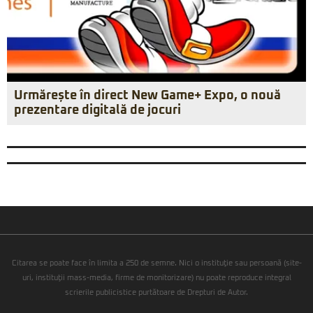
Urmărește în direct New Game+ Expo, o nouă
prezentare digitală de jocuri
Citarea se poate face în limita a 250 de semne. Nici o instituţie sau persoană (site-
uri, instituţii mass-media, firme de monitorizare) nu poate reproduce integral
scrierile publicistice purtătoare de Drepturi de Autor.