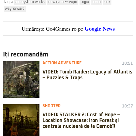
Tags:
acr system works
new game+ expo
ngpx
sega
snk
wayforward
Google News
Urmărește Go4Games.ro pe
Iți recomandăm
ACTION ADVENTURE
10:51
VIDEO: Tomb Raider: Legacy of Atlantis
– Puzzles & Traps
SHOOTER
10:37
VIDEO: STALKER 2: Cost of Hope –
Location Showcase: Iron Forest și
centrala nucleară de la Cernobîl