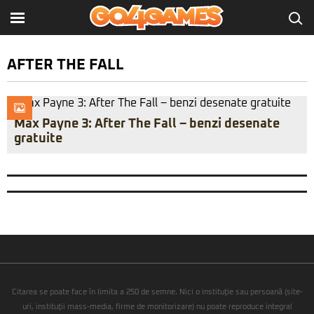
AFTER THE FALL
Max Payne 3: After The Fall – benzi desenate
gratuite
Citarea se poate face în limita a 250 de semne. Nici o instituţie sau persoană (site-
uri, instituţii mass-media, firme de monitorizare) nu poate reproduce integral