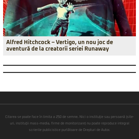
Alfred Hitchcock – Vertigo, un nou joc de
aventură de la creatorii seriei Runaway
Citarea se poate face în limita a 250 de semne. Nici o instituţie sau persoană (site-
uri, instituţii mass-media, firme de monitorizare) nu poate reproduce integral
scrierile publicistice purtătoare de Drepturi de Autor.