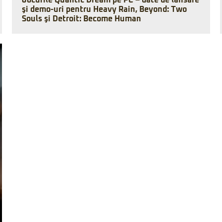
Jocurile Quantic Dream pe PC – date de lansare
şi demo-uri pentru Heavy Rain, Beyond: Two
Souls şi Detroit: Become Human