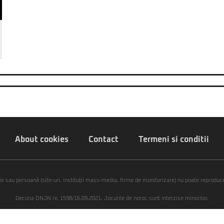
About cookies
Contact
Termeni si conditii
ie sau persoană (site-uri, instituţii mass-media, firme de monitorizare) nu poate reproduce 
Decizia ONJN nr. 1598/16.09.2021. Jocurile de noroc sunt interzise minorilor.