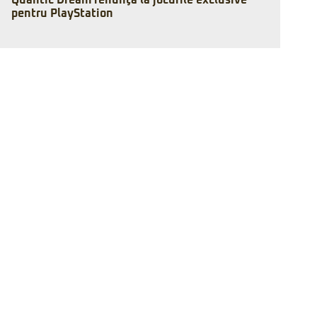
Quantic Dream renunţă la jocurile exclusive
pentru PlayStation