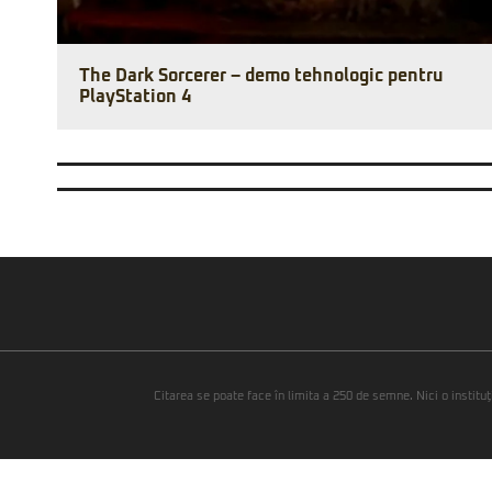
The Dark Sorcerer – demo tehnologic pentru
PlayStation 4
Citarea se poate face în limita a 250 de semne. Nici o instituţ