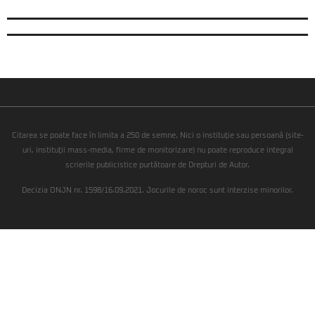
Citarea se poate face în limita a 250 de semne. Nici o instituţie sau persoană (site-
uri, instituţii mass-media, firme de monitorizare) nu poate reproduce integral
scrierile publicistice purtătoare de Drepturi de Autor.
Decizia ONJN nr. 1598/16.09.2021. Jocurile de noroc sunt interzise minorilor.