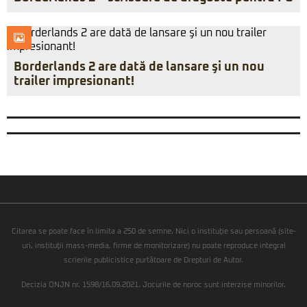
Borderlands 2 are dată de lansare şi un nou
trailer impresionant!
Citarea se poate face în limita a 250 de semne. Nici o instituţie sau persoană (site-
uri, instituţii mass-media, firme de monitorizare) nu poate reproduce integral
scrierile publicistice purtătoare de Drepturi de Autor.
Decizia ONJN nr. 1598/16.09.2021. Jocurile de noroc sunt interzise minorilor.