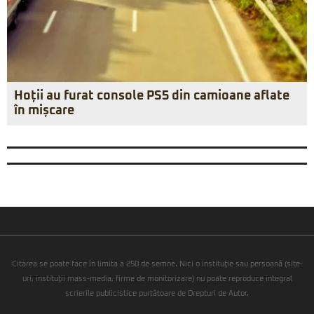
Hoții au furat console PS5 din camioane aflate
în mișcare
Citarea se poate face în limita a 250 de semne. Nici o instituţie sau persoană (site-
uri, instituţii mass-media, firme de monitorizare) nu poate reproduce integral
scrierile publicistice purtătoare de Drepturi de Autor.