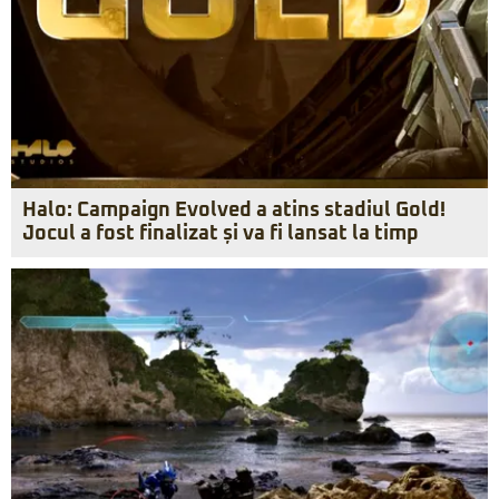
Halo: Campaign Evolved a atins stadiul Gold!
Jocul a fost finalizat și va fi lansat la timp