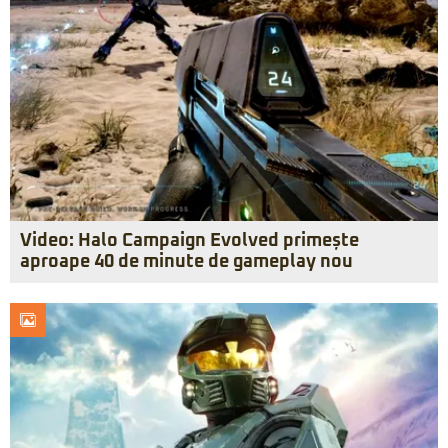
Video: Halo Campaign Evolved primește
aproape 40 de minute de gameplay nou