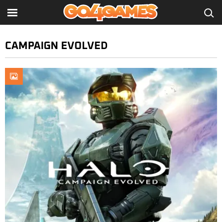
CAMPAIGN EVOLVED