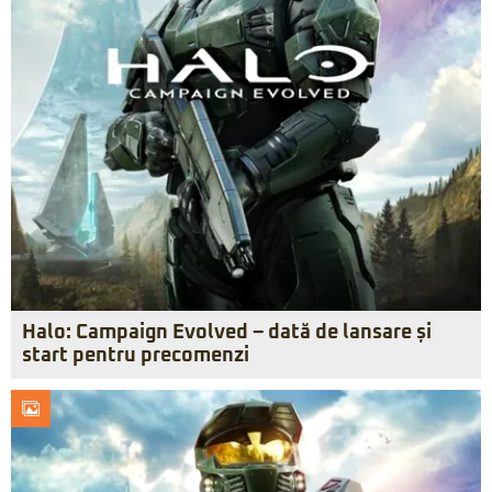
Halo: Campaign Evolved – dată de lansare și
start pentru precomenzi