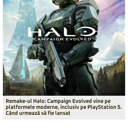
Remake-ul Halo: Campaign Evolved vine pe
platformele moderne, inclusiv pe PlayStation 5.
Când urmează să fie lansat