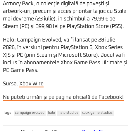
Armory Pack, o colecție digitală de povești și
artwork-uri, precum și acces prioritar la joc cu 5 zile
mai devreme (23 iulie), în schimbul a 79,99 € pe
Steam (PC) și 399,90 lei pe PlayStation Store (PS5).
Halo: Campaign Evolved, va fi lansat pe 28 iulie
2026, în versiuni pentru PlayStation 5, Xbox Series
X|S și PC (prin Steam și Microsoft Store). Jocul va fi
inclus în abonamentele Xbox Game Pass Ultimate și
PC Game Pass.
Sursa:
Xbox Wire
Ne puteți urmări și pe pagina oficială de Facebook!
Tags:
campaign evolved
halo
halo studios
xbox game studios