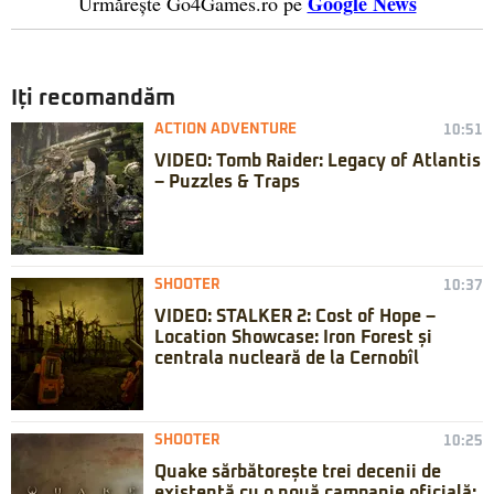
Google News
Urmărește Go4Games.ro pe
Iți recomandăm
ACTION ADVENTURE
10:51
VIDEO: Tomb Raider: Legacy of Atlantis
– Puzzles & Traps
SHOOTER
10:37
VIDEO: STALKER 2: Cost of Hope –
Location Showcase: Iron Forest și
centrala nucleară de la Cernobîl
SHOOTER
10:25
Quake sărbătorește trei decenii de
existență cu o nouă campanie oficială: